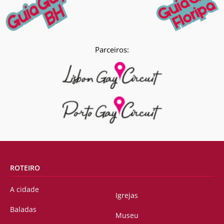
Parceiros:
ROTEIRO
A cidade
Igrejas
Baladas
Museu