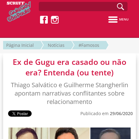
MENU
Página Inicial
Notícias
#Famosos
Ex de Gugu era casado ou não
era? Entenda (ou tente)
Thiago Salvático e Guilherme Stangherlin
apontam narrativas conflitantes sobre
relacionamento
Publicado em
29/06/2020