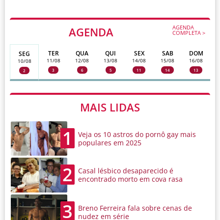
AGENDA
AGENDA
COMPLETA >
TER
QUA
QUI
SEX
SAB
DOM
SEG
11/08
12/08
13/08
14/08
15/08
16/08
10/08
3
6
5
11
14
13
2
MAIS LIDAS
1
Veja os 10 astros do pornô gay mais
populares em 2025
2
Casal lésbico desaparecido é
encontrado morto em cova rasa
3
Breno Ferreira fala sobre cenas de
nudez em série