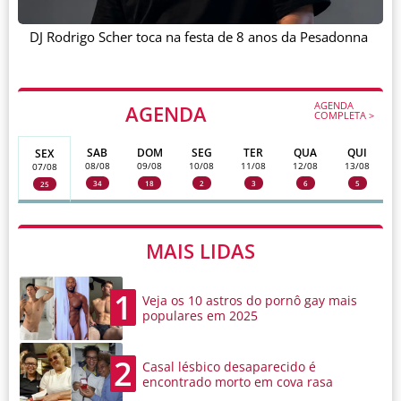
DJ Rodrigo Scher toca na festa de 8 anos da Pesadonna
AGENDA
AGENDA
COMPLETA >
SAB
DOM
SEG
TER
QUA
QUI
SEX
08/08
09/08
10/08
11/08
12/08
13/08
07/08
34
18
2
3
6
5
25
MAIS LIDAS
1
Veja os 10 astros do pornô gay mais
populares em 2025
2
Casal lésbico desaparecido é
encontrado morto em cova rasa