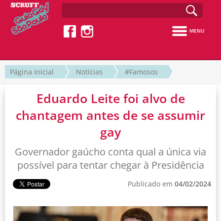
MENU
Página Inicial
Notícias
#Famosos
Eduardo Leite foi alvo de
chantagem antes de se assumir
gay
Governador gaúcho conta qual a única via
possível para tentar chegar à Presidência
Publicado em
04/02/2024