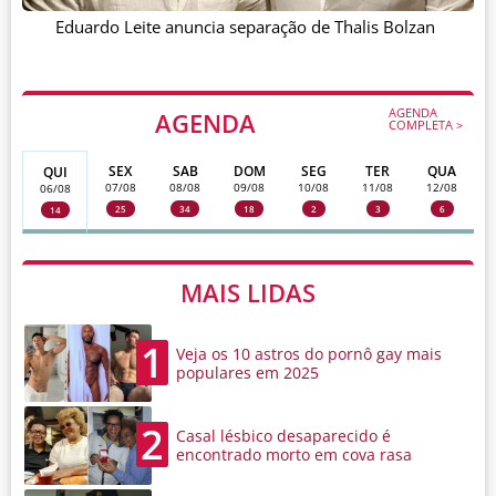
Eduardo Leite anuncia separação de Thalis Bolzan
AGENDA
AGENDA
COMPLETA >
SEX
SAB
DOM
SEG
TER
QUA
QUI
07/08
08/08
09/08
10/08
11/08
12/08
06/08
25
34
18
2
3
6
14
MAIS LIDAS
1
Veja os 10 astros do pornô gay mais
populares em 2025
2
Casal lésbico desaparecido é
encontrado morto em cova rasa