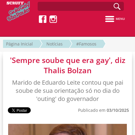
MENU
Página Inicial
Notícias
#Famosos
'Sempre soube que era gay', diz
Thalis Bolzan
Marido de Eduardo Leite contou que pai
soube de sua orientação só no dia do
'outing' do governador
Publicado em
03/10/2025