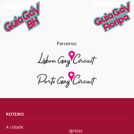
Parceiros:
ROTEIRO
A cidade
Igrejas