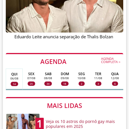
Eduardo Leite anuncia separação de Thalis Bolzan
AGENDA
AGENDA
COMPLETA >
SEX
SAB
DOM
SEG
TER
QUA
QUI
07/08
08/08
09/08
10/08
11/08
12/08
06/08
25
34
18
2
3
6
14
MAIS LIDAS
1
Veja os 10 astros do pornô gay mais
populares em 2025