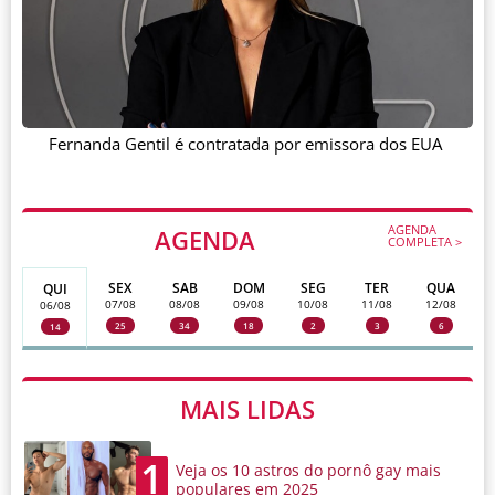
Fernanda Gentil é contratada por emissora dos EUA
AGENDA
AGENDA
COMPLETA >
SEX
SAB
DOM
SEG
TER
QUA
QUI
07/08
08/08
09/08
10/08
11/08
12/08
06/08
25
34
18
2
3
6
14
MAIS LIDAS
1
Veja os 10 astros do pornô gay mais
populares em 2025