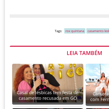
Tags:
rox quintana
casamento les
LEIA TAMBÉM
Casal de lésbicas tem festa de
Cantora
casamento recusada em GO
com Fern