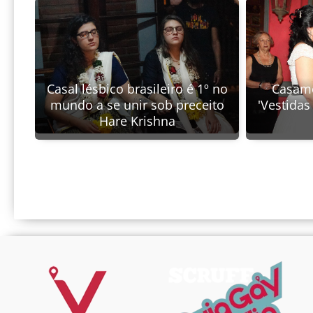
Casal lésbico brasileiro é 1º no
Casame
mundo a se unir sob preceito
'Vestidas
Hare Krishna