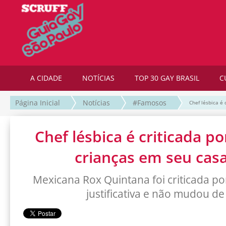
A CIDADE
NOTÍCIAS
TOP 30 GAY BRASIL
C
Página Inicial
Notícias
#Famosos
Chef lésbica é
Chef lésbica é criticada p
crianças em seu ca
Mexicana Rox Quintana foi criticada po
justificativa e não mudou de