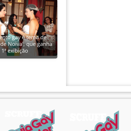
nto gay é tema de
 de Noiva', que ganha
1ª exibição