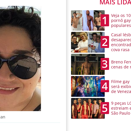
MAIS LID
Veja os 10
1
pornô gay
populare
Casal lésb
2
desaparec
encontra
cova rasa
3
Breno Ferr
cenas de 
Filme gay
4
será exibi
de Venez
9 peças L
5
estreiam 
São Paulo
yan