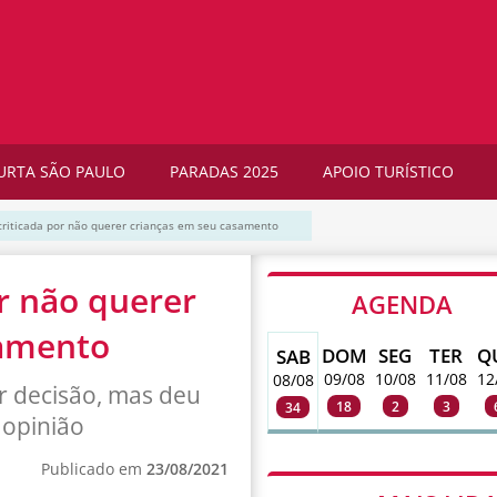
URTA SÃO PAULO
PARADAS 2025
APOIO TURÍSTICO
 criticada por não querer crianças em seu casamento
or não querer
AGENDA
samento
DOM
SEG
TER
Q
SAB
09/08
10/08
11/08
12
08/08
r decisão, mas deu
18
2
3
34
 opinião
Publicado em
23/08/2021