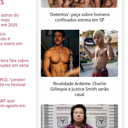
AS
'Detentos': peça sobre homens
 astros do
confinados estreia em SP
 mais
s em 2025
ico
ido é
do morto em
eira fala sobre
nudez em série
 PCD, 'London'
Rivalidade Ardente: Charlie
do no Festival
Gillespie e Justice Smith serão
a
casal
GBT que
em agosto em