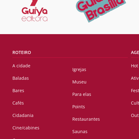
ROTEIRO
AG
A cidade
Hot
Igrejas
Baladas
Ati
Museu
Bares
Fes
Para elas
Cafés
Cul
Points
Cidadania
Out
Restaurantes
Cine/cabines
Saunas