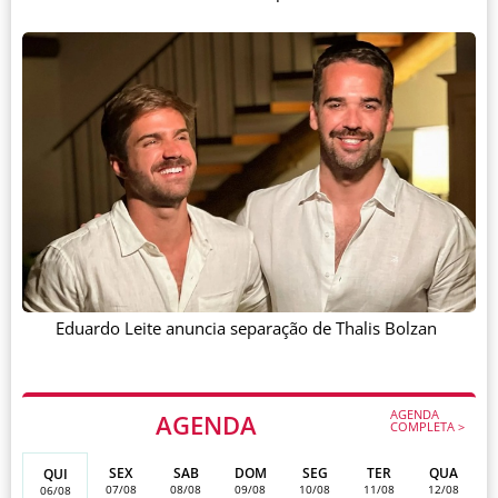
Eduardo Leite anuncia separação de Thalis Bolzan
AGENDA
AGENDA
COMPLETA >
SEX
SAB
DOM
SEG
TER
QUA
QUI
07/08
08/08
09/08
10/08
11/08
12/08
06/08