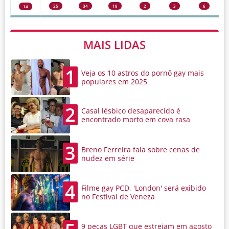
25
34
18
2
3
6
14
MAIS LIDAS
1
Veja os 10 astros do pornô gay mais
populares em 2025
2
Casal lésbico desaparecido é
encontrado morto em cova rasa
3
Breno Ferreira fala sobre cenas de
nudez em série
4
Filme gay PCD, 'London' será exibido
no Festival de Veneza
9 peças LGBT que estreiam em agosto