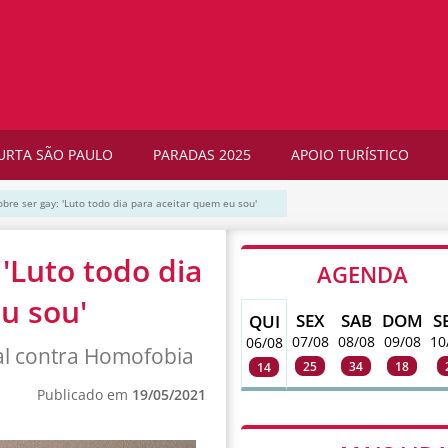
URTA SÃO PAULO
PARADAS 2025
APOIO TURÍSTICO
bre ser gay: 'Luto todo dia para aceitar quem eu sou'
'Luto todo dia
AGENDA
u sou'
SEX
SAB
DOM
S
QUI
07/08
08/08
09/08
10
06/08
al contra Homofobia
25
34
18
14
Publicado em
19/05/2021