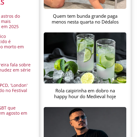
AS
Quem tem bunda grande paga
 astros do
 mais
menos nesta quarta no Dédalos
s em 2025
ico
ido é
do morto em
eira fala sobre
nudez em série
 PCD, 'London'
Rola caipirinha em dobro na
do no Festival
a
happy hour do Medieval hoje
GBT que
em agosto em