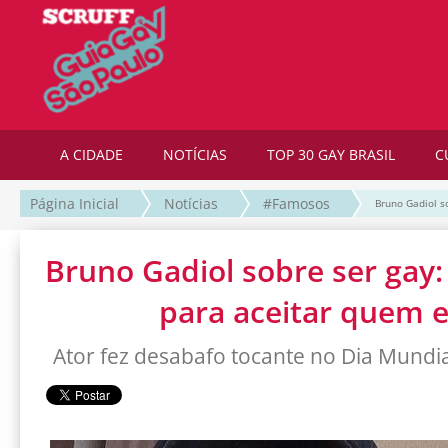
A CIDADE
NOTÍCIAS
TOP 30 GAY BRASIL
C
Página Inicial
Notícias
#Famosos
Bruno Gadiol so
Bruno Gadiol sobre ser gay: 
para aceitar quem e
Ator fez desabafo tocante no Dia Mundi