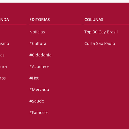
ENDA
EDITORIAS
COLUNAS
Notícias
Top 30 Gay Brasil
vismo
#Cultura
Curta São Paulo
tas
#Cidadania
tura
#Acontece
ros
#Hot
#Mercado
#Saúde
#Famosos