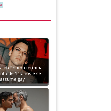
ol
Caleb Shomo termina
to de 14 anos e se
assume gay