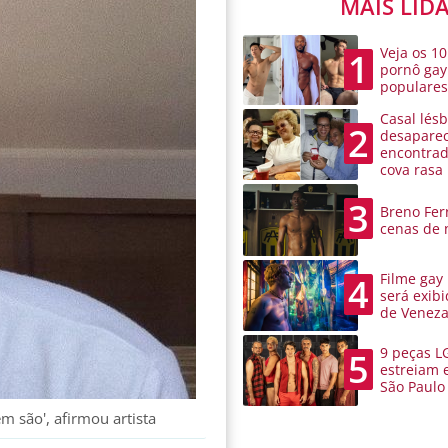
MAIS LID
Veja os 10
1
pornô gay
populare
Casal lésb
2
desaparec
encontra
cova rasa
3
Breno Ferr
cenas de 
Filme gay
4
será exibi
de Venez
9 peças L
5
estreiam 
São Paulo
 são', afirmou artista