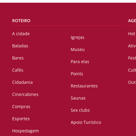
ROTEIRO
AG
A cidade
Hot
Igrejas
Baladas
Ati
Museu
Bares
Fes
Para elas
Cafés
Cul
Points
Cidadania
Out
Restaurantes
Cine/cabines
Saunas
Compras
Sex clubs
Esportes
Apoio Turístico
Hospedagem