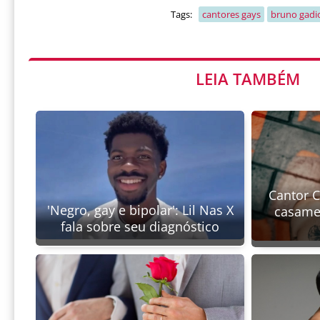
Tags:
cantores gays
bruno gadi
LEIA TAMBÉM
Cantor 
'Negro, gay e bipolar': Lil Nas X
casamen
fala sobre seu diagnóstico