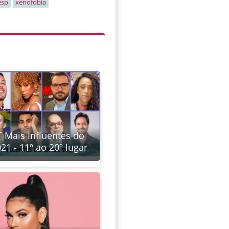
esp
xenofobia
 Mais Influentes do
021 - 11º ao 20º lugar