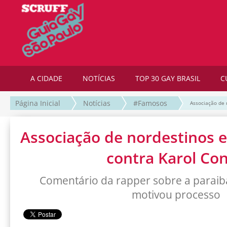
A CIDADE
NOTÍCIAS
TOP 30 GAY BRASIL
C
Página Inicial
Notícias
#Famosos
Associação de 
Associação de nordestinos 
contra Karol Co
Comentário da rapper sobre a paraiban
motivou processo