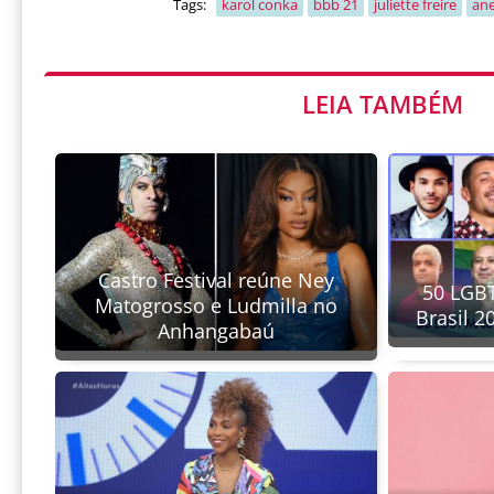
Tags:
karol conka
bbb 21
juliette freire
an
LEIA TAMBÉM
Castro Festival reúne Ney
50 LGBT
Matogrosso e Ludmilla no
Brasil 2
Anhangabaú