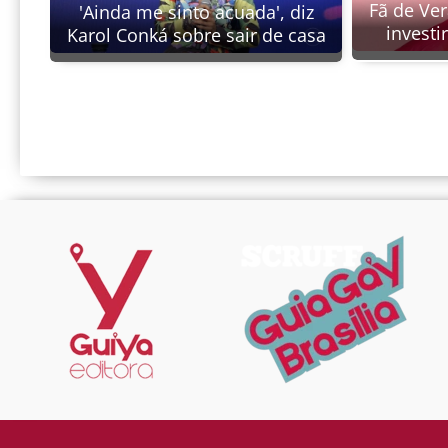
Fã de Ver
'Ainda me sinto acuada', diz
investir
Karol Conká sobre sair de casa