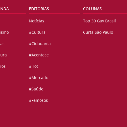
ENDA
EDITORIAS
COLUNAS
Notícias
Top 30 Gay Brasil
vismo
#Cultura
Curta São Paulo
tas
#Cidadania
tura
#Acontece
ros
#Hot
#Mercado
#Saúde
#Famosos