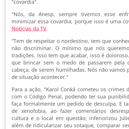
"covardia".
"Nós, da Anesp, sempre tivemos esse enfr
minimizar essa covardia, porque isso é uma cov
Notícias da TV
.
"Tem de respeitar o nordestino, tem que conhec
não discriminar. O mínimo que nós queremo
tradições. Isso tem que acabar, isso é doloroso
que brincar sem o medo de passarem pela c
cabeça, de serem humilhadas. Nós não vamos p
de situação acontecer."
Para a ação, "Karol Conká cometeu os crimes 
com o Código Penal, podendo ter sua punibili
faça formalmente um pedido de desculpa. E 
de xenofobia, ao fazer comentários desres
cultura e o local em questão; inferiorizou Jul
além de ridicularizar seu sotaque, comparar s