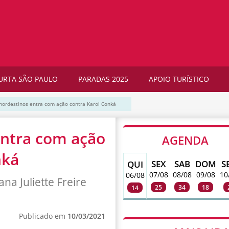
URTA SÃO PAULO
PARADAS 2025
APOIO TURÍSTICO
nordestinos entra com ação contra Karol Conká
entra com ação
AGENDA
nká
SEX
SAB
DOM
S
QUI
07/08
08/08
09/08
10
06/08
a Juliette Freire
25
34
18
14
Publicado em
10/03/2021