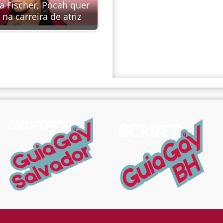
a Fischer, Pocah quer
 na carreira de atriz