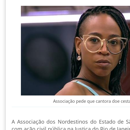
Associação pede que cantora doe cesta
A Associação dos Nordestinos do Estado de S
com ação civil pública na Justiça do Rio de Janei