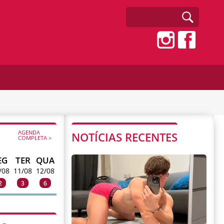
AGENDA
NOTÍCIAS RECENTES
COMPLETA >
EG
TER
QUA
/08
11/08
12/08
2
3
6