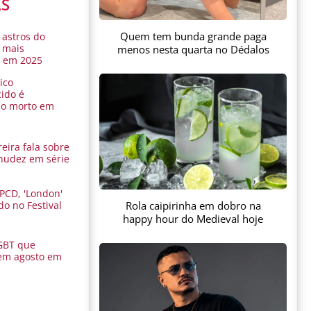
AS
Quem tem bunda grande paga
 astros do
 mais
menos nesta quarta no Dédalos
s em 2025
ico
ido é
do morto em
eira fala sobre
nudez em série
 PCD, 'London'
Rola caipirinha em dobro na
do no Festival
a
happy hour do Medieval hoje
GBT que
em agosto em