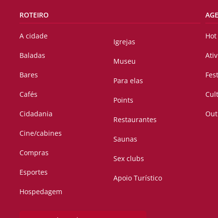
ROTEIRO
AG
A cidade
Hot
Igrejas
Baladas
Ati
Museu
Bares
Fes
Para elas
Cafés
Cul
Points
Cidadania
Out
Restaurantes
Cine/cabines
Saunas
Compras
Sex clubs
Esportes
Apoio Turístico
Hospedagem