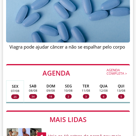
Viagra pode ajudar câncer a não se espalhar pelo corpo
AGENDA
AGENDA
COMPLETA >
SAB
DOM
SEG
TER
QUA
QUI
SEX
08/08
09/08
10/08
11/08
12/08
13/08
07/08
34
18
2
3
6
5
25
MAIS LIDAS