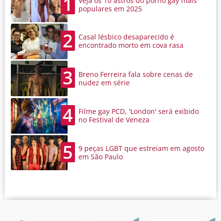
1
Veja os 10 astros do pornô gay mais
populares em 2025
2
Casal lésbico desaparecido é
encontrado morto em cova rasa
3
Breno Ferreira fala sobre cenas de
nudez em série
4
Filme gay PCD, 'London' será exibido
no Festival de Veneza
5
9 peças LGBT que estreiam em agosto
em São Paulo