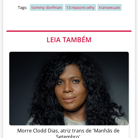
Tags:
tommy dorfman
13 reasons why
transexuais
LEIA TAMBÉM
Morre Clodd Dias, atriz trans de 'Manhãs de
Setembro'