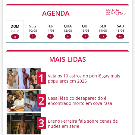
AGENDA
AGENDA
COMPLETA >
SEG
TER
QUA
QUI
SEX
SAB
DOM
10/08
11/08
12/08
13/08
14/08
15/08
09/08
2
3
6
5
11
14
18
MAIS LIDAS
1
Veja os 10 astros do pornô gay mais
populares em 2025
2
Casal lésbico desaparecido é
encontrado morto em cova rasa
3
Breno Ferreira fala sobre cenas de
nudez em série