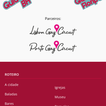
Parceiros:
ROTEIRO
A cidade
Igrejas
Baladas
Museu
Bares