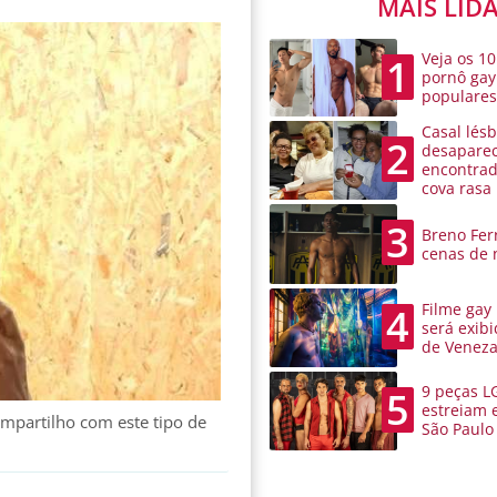
MAIS LID
Veja os 10
1
pornô gay
populare
Casal lésb
2
desaparec
encontra
cova rasa
3
Breno Ferr
cenas de 
Filme gay
4
será exibi
de Venez
9 peças L
5
estreiam 
mpartilho com este tipo de
São Paulo