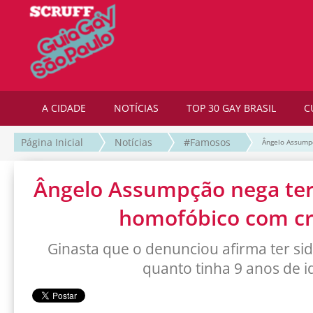
A CIDADE
NOTÍCIAS
TOP 30 GAY BRASIL
C
Página Inicial
Notícias
#Famosos
Ângelo Assumpç
Ângelo Assumpção nega ter 
homofóbico com cr
Ginasta que o denunciou afirma ter sid
quanto tinha 9 anos de 