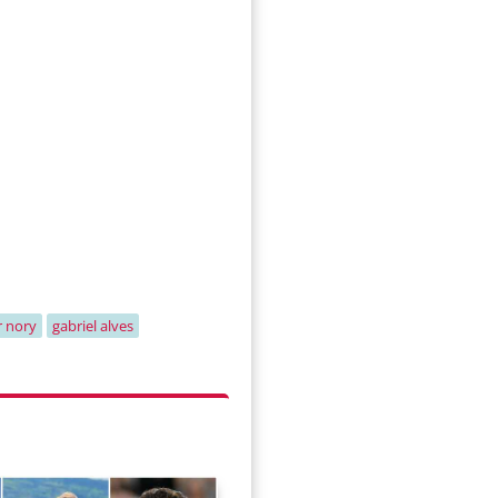
r nory
gabriel alves