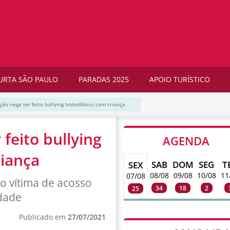
URTA SÃO PAULO
PARADAS 2025
APOIO TURÍSTICO
ão nega ter feito bullying homofóbico com criança
feito bullying
AGENDA
iança
SAB
DOM
SEG
T
SEX
08/08
09/08
10/08
11
07/08
o vítima de acosso
34
18
2
25
idade
Publicado em
27/07/2021