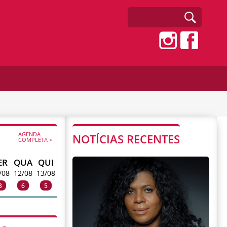
AGENDA
NOTÍCIAS RECENTES
COMPLETA >
ER
QUA
QUI
/08
12/08
13/08
3
6
5