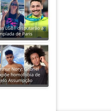
tas LGBT disputarão a
mpíada de Paris
rthur Nory: Gabriel
expõe homofobia de
elo Assumpção