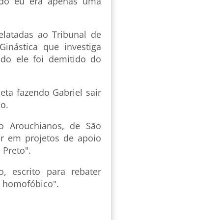
ndo eu era apenas uma
latadas ao Tribunal de
Ginástica que investiga
do ele foi demitido do
eta fazendo Gabriel sair
o.
vo Arouchianos, de São
or em projetos de apoio
 Preto".
, escrito para rebater
 homofóbico".