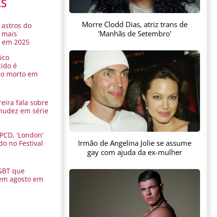
AS
Morre Clodd Dias, atriz trans de
 astros do
'Manhãs de Setembro'
 mais
s em 2025
ico
ido é
do morto em
eira fala sobre
nudez em série
 PCD, 'London'
Irmão de Angelina Jolie se assume
do no Festival
a
gay com ajuda da ex-mulher
GBT que
em agosto em