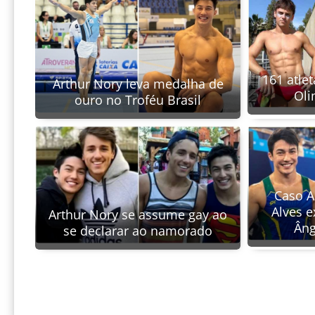
161 atle
Arthur Nory leva medalha de
Oli
ouro no Troféu Brasil
Caso A
Alves 
Arthur Nory se assume gay ao
Âng
se declarar ao namorado