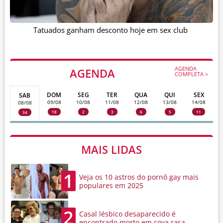
Tatuados ganham desconto hoje em sex club
AGENDA
AGENDA
COMPLETA >
DOM
SEG
TER
QUA
QUI
SEX
SAB
09/08
10/08
11/08
12/08
13/08
14/08
08/08
18
2
3
6
5
11
34
MAIS LIDAS
1
Veja os 10 astros do pornô gay mais
populares em 2025
2
Casal lésbico desaparecido é
encontrado morto em cova rasa