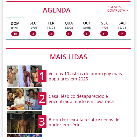
AGENDA
AGENDA
COMPLETA >
SEG
TER
QUA
QUI
SEX
SAB
DOM
10/08
11/08
12/08
13/08
14/08
15/08
09/08
2
3
6
5
11
14
18
MAIS LIDAS
1
Veja os 10 astros do pornô gay mais
populares em 2025
2
Casal lésbico desaparecido é
encontrado morto em cova rasa
3
Breno Ferreira fala sobre cenas de
nudez em série