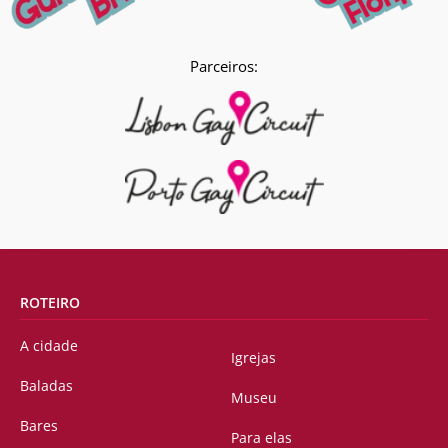
Parceiros:
ROTEIRO
A cidade
Igrejas
Baladas
Museu
Bares
Para elas