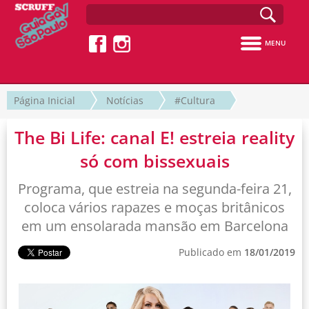
MENU
Página Inicial
Notícias
#Cultura
The Bi Life: canal E! estreia reality
só com bissexuais
Programa, que estreia na segunda-feira 21,
coloca vários rapazes e moças britânicos
em um ensolarada mansão em Barcelona
Publicado em
18/01/2019