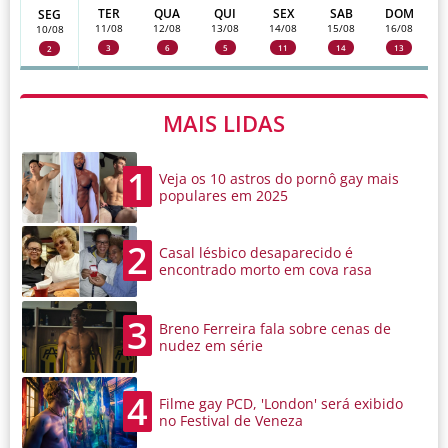
TER
QUA
QUI
SEX
SAB
DOM
SEG
11/08
12/08
13/08
14/08
15/08
16/08
10/08
3
6
5
11
14
13
2
MAIS LIDAS
1
Veja os 10 astros do pornô gay mais
populares em 2025
2
Casal lésbico desaparecido é
encontrado morto em cova rasa
3
Breno Ferreira fala sobre cenas de
nudez em série
4
Filme gay PCD, 'London' será exibido
no Festival de Veneza