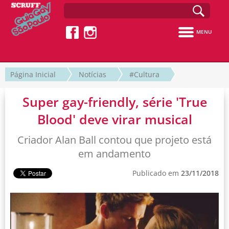
MENU
Página Inicial
Notícias
#Cultura
Super gay-friendly, série 'True
Blood' deve virar musical
Criador Alan Ball contou que projeto está
em andamento
Publicado em
23/11/2018