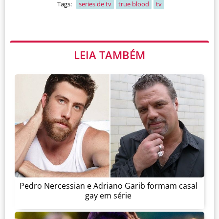
Tags:
series de tv
true blood
tv
LEIA TAMBÉM
Pedro Nercessian e Adriano Garib formam casal
gay em série