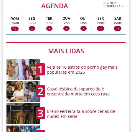
AGENDA
AGENDA
COMPLETA >
SEG
TER
QUA
QUI
SEX
SAB
DOM
10/08
11/08
12/08
13/08
14/08
15/08
09/08
2
3
6
5
11
14
18
MAIS LIDAS
1
Veja os 10 astros do pornô gay mais
populares em 2025
2
Casal lésbico desaparecido é
encontrado morto em cova rasa
3
Breno Ferreira fala sobre cenas de
nudez em série