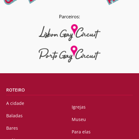
Parceiros:
ROTEIRO
A cidade
Igrejas
Baladas
Museu
Bares
Para elas