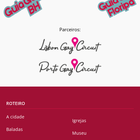
Parceiros:
ROTEIRO
A cidade
Igrejas
Baladas
Museu