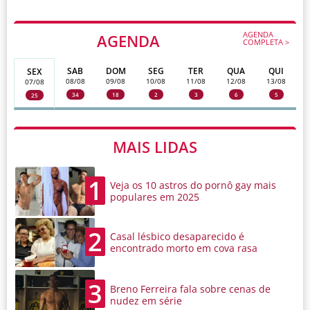
AGENDA
AGENDA
COMPLETA >
SAB
DOM
SEG
TER
QUA
QUI
SEX
08/08
09/08
10/08
11/08
12/08
13/08
07/08
34
18
2
3
6
5
25
MAIS LIDAS
1
Veja os 10 astros do pornô gay mais
populares em 2025
2
Casal lésbico desaparecido é
encontrado morto em cova rasa
3
Breno Ferreira fala sobre cenas de
nudez em série