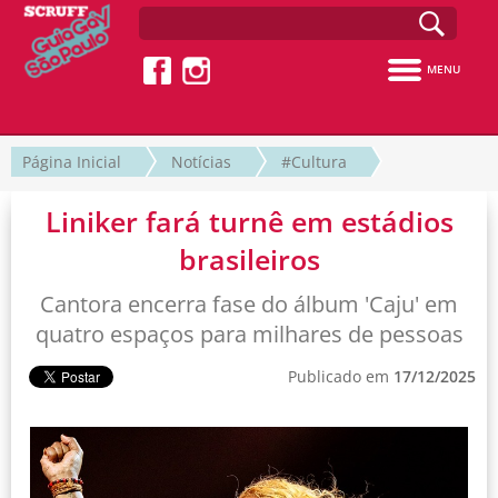
MENU
Página Inicial
Notícias
#Cultura
Liniker fará turnê em estádios
brasileiros
Cantora encerra fase do álbum 'Caju' em
quatro espaços para milhares de pessoas
Publicado em
17/12/2025