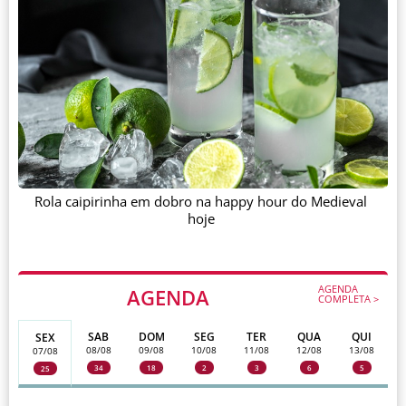
Rola caipirinha em dobro na happy hour do Medieval
hoje
AGENDA
AGENDA
COMPLETA >
SAB
DOM
SEG
TER
QUA
QUI
SEX
08/08
09/08
10/08
11/08
12/08
13/08
07/08
34
18
2
3
6
5
25