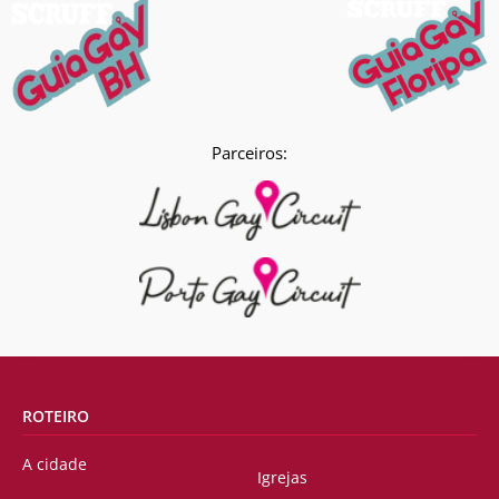
Parceiros:
ROTEIRO
A cidade
Igrejas