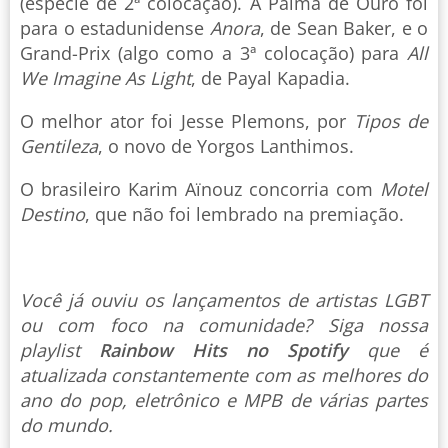
(espécie de 2ª colocação). A Palma de Ouro foi
para o estadunidense
Anora
, de Sean Baker, e o
Grand-Prix (algo como a 3ª colocação) para
All
We Imagine As Light
, de Payal Kapadia.
O melhor ator foi Jesse Plemons, por
Tipos de
Gentileza
, o novo de Yorgos Lanthimos.
O brasileiro Karim Aïnouz concorria com
Motel
Destino
, que não foi lembrado na premiação.
Você já ouviu os lançamentos de artistas LGBT
ou com foco na comunidade? Siga nossa
playlist
Rainbow Hits no Spotify
que é
atualizada constantemente com as melhores do
ano do pop, eletrônico e MPB de várias partes
do mundo.