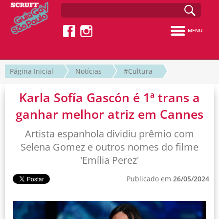
MENU
Página Inicial
Notícias
#Cultura
Karla Sofía Gascón é 1ª trans a
ganhar melhor atriz em Cannes
Artista espanhola dividiu prêmio com
Selena Gomez e outros nomes do filme
'Emília Perez'
Publicado em
26/05/2024