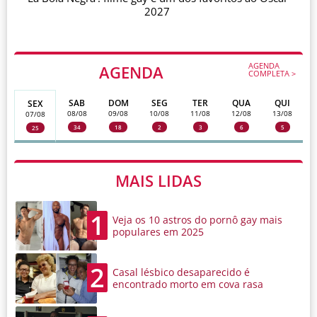
2027
AGENDA
AGENDA
COMPLETA >
SAB
DOM
SEG
TER
QUA
QUI
SEX
08/08
09/08
10/08
11/08
12/08
13/08
07/08
34
18
2
3
6
5
25
MAIS LIDAS
1
Veja os 10 astros do pornô gay mais
populares em 2025
2
Casal lésbico desaparecido é
encontrado morto em cova rasa