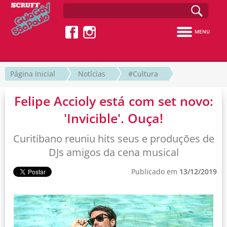
MENU
Página Inicial
Notícias
#Cultura
Felipe Accioly está com set novo:
'Invicible'. Ouça!
Curitibano reuniu hits seus e produções de
DJs amigos da cena musical
Publicado em
13/12/2019