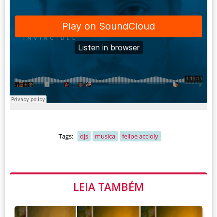
Tags:
djs
musica
felipe accioly
LEIA TAMBÉM