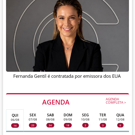
Fernanda Gentil é contratada por emissora dos EUA
AGENDA
AGENDA
COMPLETA >
SEX
SAB
DOM
SEG
TER
QUA
QUI
07/08
08/08
09/08
10/08
11/08
12/08
06/08
25
34
18
2
3
6
14