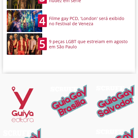
nudez em série
4
Filme gay PCD, 'London' será exibido
no Festival de Veneza
5
9 peças LGBT que estreiam em agosto
em São Paulo