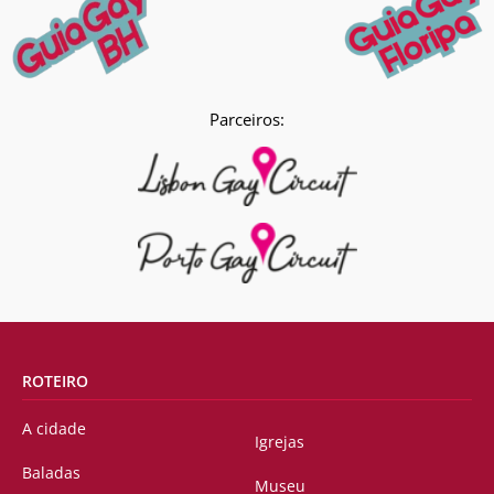
Parceiros:
ROTEIRO
A cidade
Igrejas
Baladas
Museu