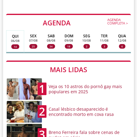
AGENDA
AGENDA
COMPLETA >
SEX
SAB
DOM
SEG
TER
QUA
QUI
07/08
08/08
09/08
10/08
11/08
12/08
06/08
25
34
18
2
3
6
14
MAIS LIDAS
1
Veja os 10 astros do pornô gay mais
populares em 2025
2
Casal lésbico desaparecido é
encontrado morto em cova rasa
3
Breno Ferreira fala sobre cenas de