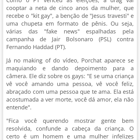
Como o PT venceu as eleições, a drag vai
cooptar a neta de cinco anos da mulher, que
recebe o "kit gay", a benção de "Jesus travesti" e
uma chupeta em formato de pênis. Ou seja,
várias das "fake news" espalhadas pela
campanha de Jair Bolsonaro (PSL) contra
Fernando Haddad (PT).
Já no making of do vídeo, Porchat aparece se
maquiando e dando depoimento para a
câmera. Ele diz sobre os gays: "E se uma criança
vê você amando uma pessoa, vê você feliz,
abraçado com uma pessoa que te ama. Ela está
acostumada a ver morte, você dá amor, ela não
entende".
"Fica você querendo mostrar gente bem
resolvida, confunde a cabeça da criança. O
certo é um homem e uma mulher infelizes