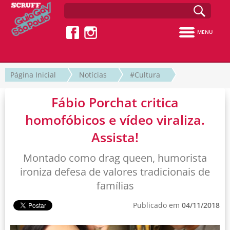
MENU
Página Inicial
Notícias
#Cultura
Fábio Porchat critica
homofóbicos e vídeo viraliza.
Assista!
Montado como drag queen, humorista
ironiza defesa de valores tradicionais de
famílias
Publicado em
04/11/2018