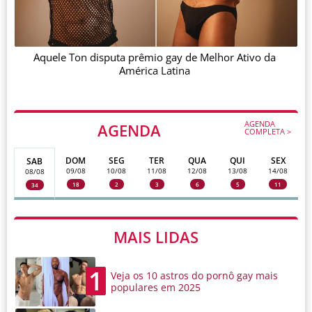
Aquele Ton disputa prêmio gay de Melhor Ativo da
América Latina
AGENDA
AGENDA
COMPLETA >
DOM
SEG
TER
QUA
QUI
SEX
SAB
09/08
10/08
11/08
12/08
13/08
14/08
08/08
18
2
3
6
5
11
34
MAIS LIDAS
1
Veja os 10 astros do pornô gay mais
populares em 2025