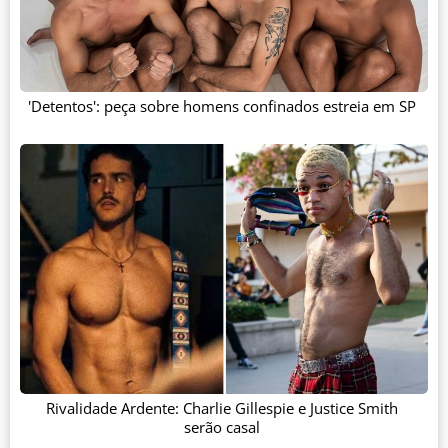
'Detentos': peça sobre homens confinados estreia em SP
Rivalidade Ardente: Charlie Gillespie e Justice Smith
serão casal