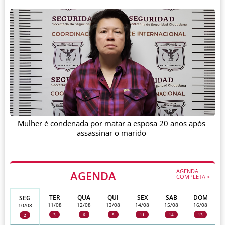
Mulher é condenada por matar a esposa 20 anos após
assassinar o marido
AGENDA
AGENDA
COMPLETA >
TER
QUA
QUI
SEX
SAB
DOM
SEG
11/08
12/08
13/08
14/08
15/08
16/08
10/08
3
6
5
11
14
13
2