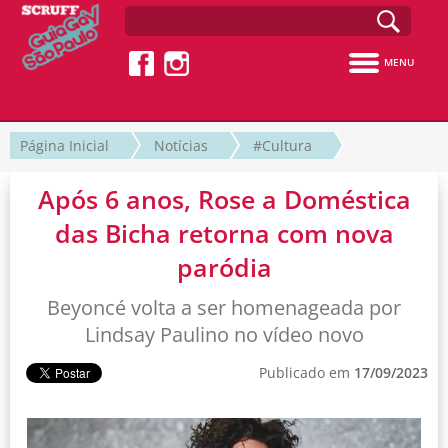
MENU
Página Inicial
Notícias
#Cultura
Após 6 anos, Rose a Doméstica
das Bicha retorna com nova
paródia
Beyoncé volta a ser homenageada por
Lindsay Paulino no vídeo novo
Publicado em
17/09/2023