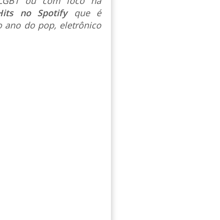
s LGBT ou com foco na
Hits no Spotify
que é
 ano do pop, eletrônico