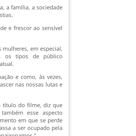
, a família, a sociedade
stias.
de e frescor ao sensível
 mulheres, em especial,
s os tipos de público
atual.
mação e como, às vezes,
scer nas nossas lutas e
ítulo do filme, diz que
 também esse aspecto
omento em que se perde
passa a ser ocupado pela
apaixonamos."