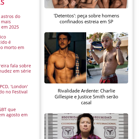
AS
'Detentos': peça sobre homens
 astros do
confinados estreia em SP
 mais
s em 2025
ico
ido é
do morto em
eira fala sobre
nudez em série
 PCD, 'London'
Rivalidade Ardente: Charlie
do no Festival
Gillespie e Justice Smith serão
a
casal
GBT que
em agosto em