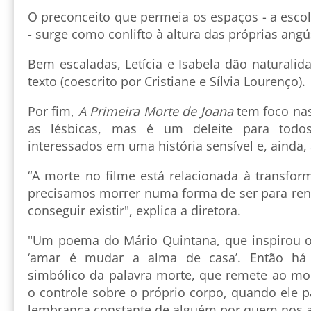
O preconceito que permeia os espaços - a escola
- surge como conlifto à altura das próprias angú
Bem escaladas, Letícia e Isabela dão naturalida
texto (coescrito por Cristiane e Sílvia Lourenço).
Por fim,
A Primeira Morte de Joana
tem foco nas
as lésbicas, mas é um deleite para todo
interessados em uma história sensível e, ainda, 
“A morte no filme está relacionada à transfor
precisamos morrer numa forma de ser para rena
conseguir existir", explica a diretora.
"Um poema do Mário Quintana, que inspirou o t
‘amar é mudar a alma de casa’. Então há
simbólico da palavra morte, que remete ao m
o controle sobre o próprio corpo, quando ele 
lembrança constante de alguém por quem nos 