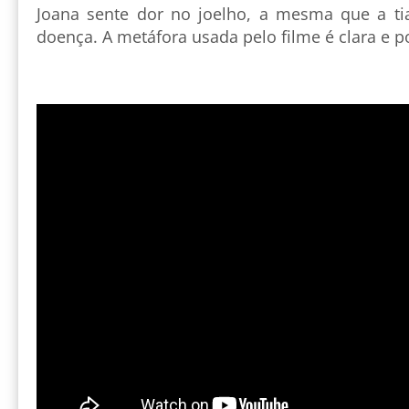
Joana sente dor no joelho, a mesma que a tia
doença. A metáfora usada pelo filme é clara e po