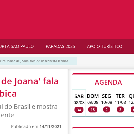
URTA SÃO PAULO
PARADAS 2025
APOIO TURÍSTICO
meira Morte de Joana' fala de descoberta lésbica
de Joana' fala
AGENDA
bica
DOM
SEG
TER
Q
SAB
09/08
10/08
11/08
12
08/08
ul do Brasil e mostra
18
2
3
34
cente
Publicado em
14/11/2021