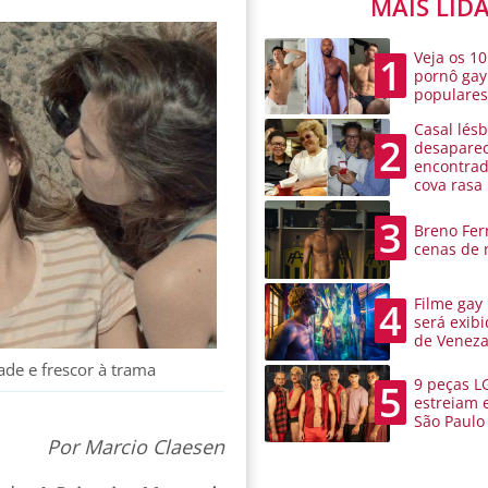
MAIS LID
Veja os 10
1
pornô gay
populare
Casal lésb
2
desaparec
encontra
cova rasa
3
Breno Ferr
cenas de 
Filme gay
4
será exibi
de Venez
ade e frescor à trama
9 peças L
5
estreiam 
São Paulo
Por Marcio Claesen