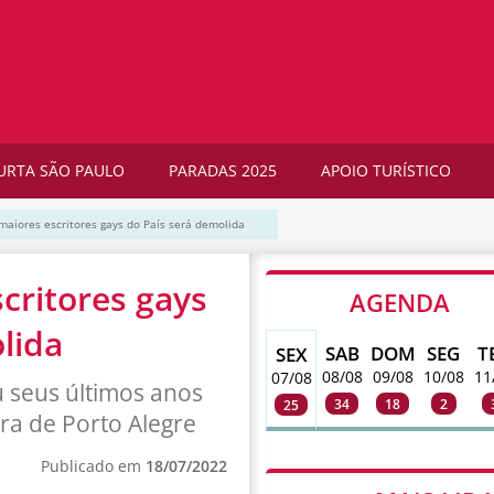
URTA SÃO PAULO
PARADAS 2025
APOIO TURÍSTICO
aiores escritores gays do País será demolida
critores gays
AGENDA
lida
SAB
DOM
SEG
T
SEX
08/08
09/08
10/08
11
07/08
 seus últimos anos
34
18
2
25
ra de Porto Alegre
Publicado em
18/07/2022