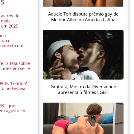
AS
Aquele Ton disputa prêmio gay de
 astros do
Melhor Ativo da América Latina
 mais
s em 2025
ico
ido é
do morto em
eira fala sobre
nudez em série
 PCD, 'London'
Gratuita, Mostra da Diversidade
do no Festival
apresenta 5 filmes LGBT
a
GBT que
em agosto em