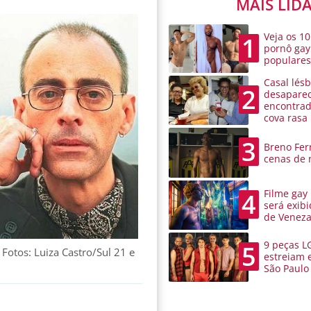
MAIS LID
Veja os 10
1
pornô gay
populare
Casal lésb
2
desaparec
encontra
cova rasa
3
Breno Ferr
cenas de 
Filme gay
4
será exibi
de Venez
9 peças L
5
Fotos: Luiza Castro/Sul 21 e
estreiam 
São Paulo