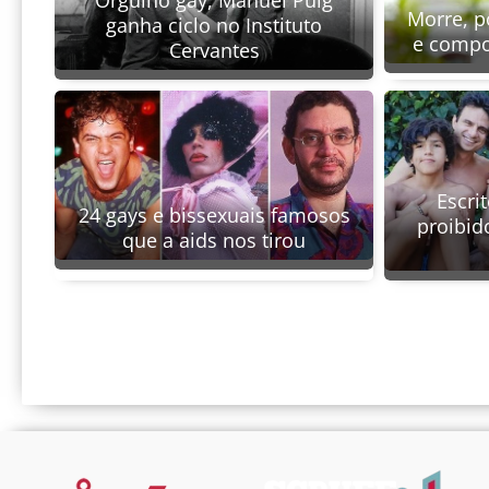
Morre, p
ganha ciclo no Instituto
e compo
Cervantes
Escrit
24 gays e bissexuais famosos
proibid
que a aids nos tirou