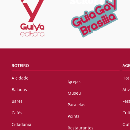
ROTEIRO
AG
A cidade
Hot
Igrejas
Baladas
Ati
Museu
Bares
Fes
Para elas
Cafés
Cul
Points
Cidadania
Out
Restaurantes