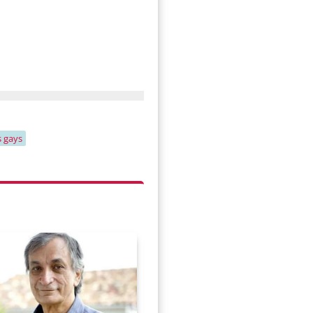
s gays