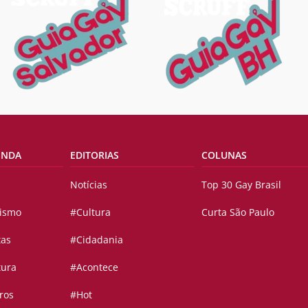
ENDA
EDITORIAS
COLUNAS
Notícias
Top 30 Gay Brasil
vismo
#Cultura
Curta São Paulo
tas
#Cidadania
tura
#Acontece
ros
#Hot