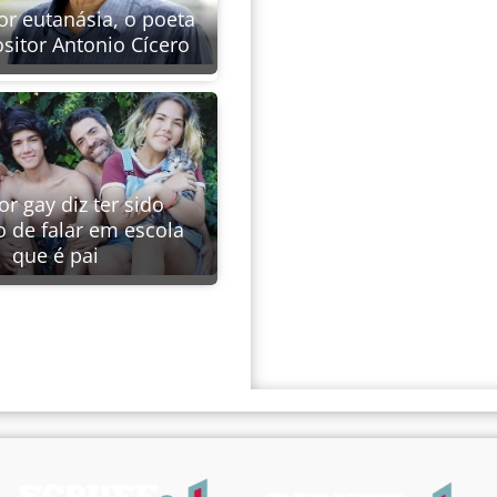
or eutanásia, o poeta
sitor Antonio Cícero
or gay diz ter sido
o de falar em escola
que é pai