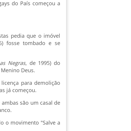
 gays do País começou a
stas pedia que o imóvel
6) fosse tombado e se
as Negras
, de 1995) do
ro Menino Deus.
u licença para demolição
las já começou.
de ambas são um casal de
anco.
ado o movimento "Salve a