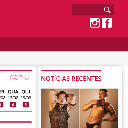
AGENDA
NOTÍCIAS RECENTES
COMPLETA >
ER
QUA
QUI
/08
12/08
13/08
3
6
5