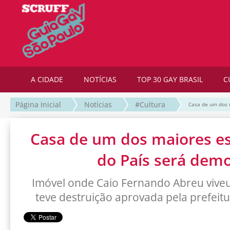
A CIDADE
NOTÍCIAS
TOP 30 GAY BRASIL
C
Página Inicial
Notícias
#Cultura
Casa de um dos m
Casa de um dos maiores es
do País será demo
Imóvel onde Caio Fernando Abreu viveu
teve destruição aprovada pela prefeitu