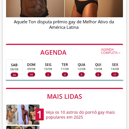
Aquele Ton disputa prêmio gay de Melhor Ativo da
América Latina
AGENDA
AGENDA
COMPLETA >
DOM
SEG
TER
QUA
QUI
SEX
SAB
09/08
10/08
11/08
12/08
13/08
14/08
08/08
18
2
3
6
5
11
34
MAIS LIDAS
1
Veja os 10 astros do pornô gay mais
populares em 2025