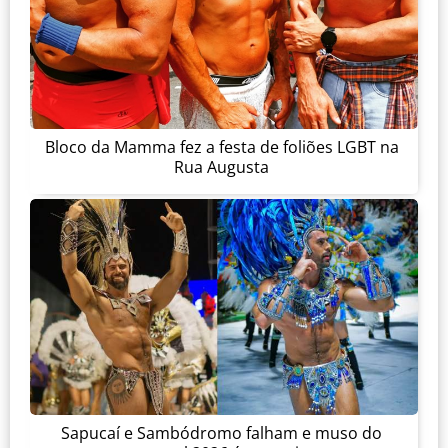
Bloco da Mamma fez a festa de foliões LGBT na
Rua Augusta
Sapucaí e Sambódromo falham e muso do