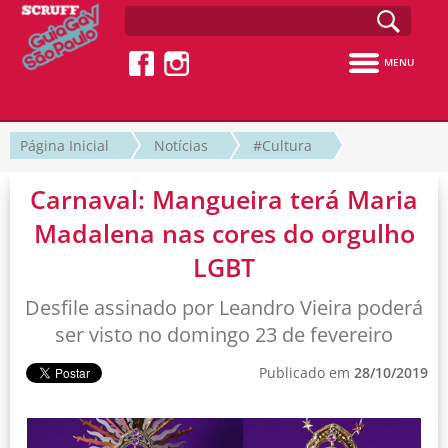
MENU
Página Inicial
Notícias
#Cultura
Carnaval: Mangueira terá Maria
Madalena nas cores do orgulho
LGBT
Desfile assinado por Leandro Vieira poderá
ser visto no domingo 23 de fevereiro
Publicado em
28/10/2019