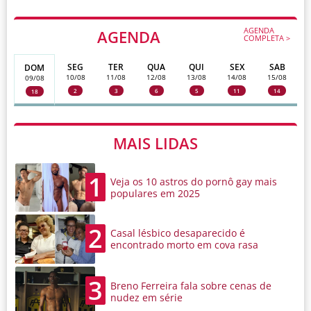
AGENDA
AGENDA
COMPLETA >
SEG
TER
QUA
QUI
SEX
SAB
DOM
10/08
11/08
12/08
13/08
14/08
15/08
09/08
2
3
6
5
11
14
18
MAIS LIDAS
1
Veja os 10 astros do pornô gay mais
populares em 2025
2
Casal lésbico desaparecido é
encontrado morto em cova rasa
3
Breno Ferreira fala sobre cenas de
nudez em série