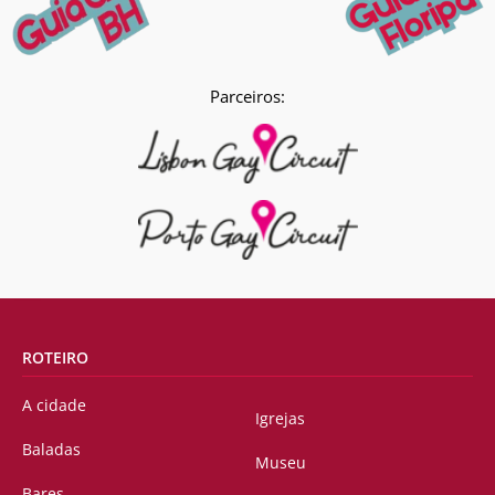
Parceiros:
ROTEIRO
A cidade
Igrejas
Baladas
Museu
Bares