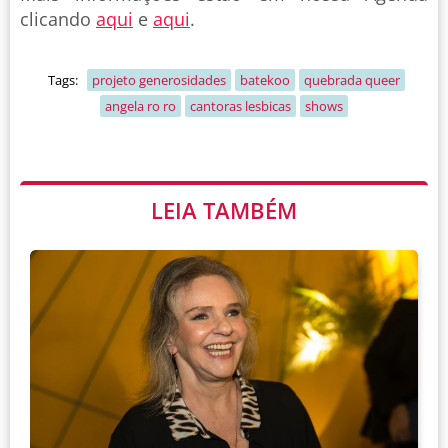
clicando
aqui
e
aqui
.
Tags:
projeto generosidades
batekoo
quebrada queer
angela ro ro
cantoras lesbicas
shows
LEIA TAMBÉM