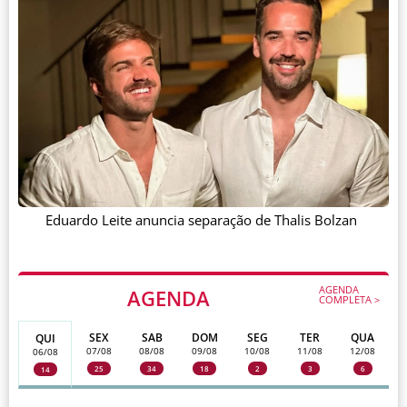
Eduardo Leite anuncia separação de Thalis Bolzan
AGENDA
AGENDA
COMPLETA >
SEX
SAB
DOM
SEG
TER
QUA
QUI
07/08
08/08
09/08
10/08
11/08
12/08
06/08
25
34
18
2
3
6
14