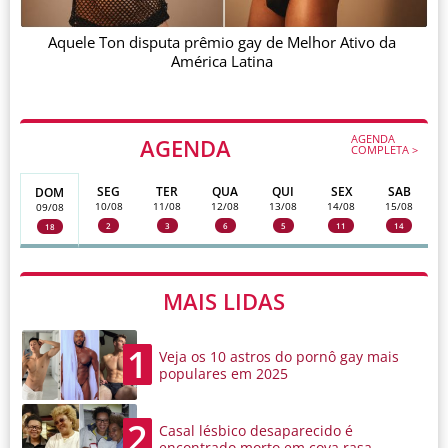
Aquele Ton disputa prêmio gay de Melhor Ativo da
América Latina
AGENDA
AGENDA
COMPLETA >
SEG
TER
QUA
QUI
SEX
SAB
DOM
10/08
11/08
12/08
13/08
14/08
15/08
09/08
2
3
6
5
11
14
18
MAIS LIDAS
1
Veja os 10 astros do pornô gay mais
populares em 2025
2
Casal lésbico desaparecido é
encontrado morto em cova rasa