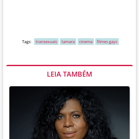
Tags:
transexuais
tamara
cinema
filmes gays
LEIA TAMBÉM