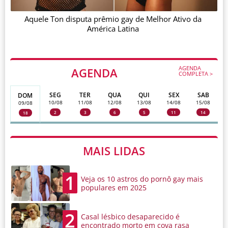
Aquele Ton disputa prêmio gay de Melhor Ativo da
América Latina
AGENDA
AGENDA
COMPLETA >
SEG
TER
QUA
QUI
SEX
SAB
DOM
10/08
11/08
12/08
13/08
14/08
15/08
09/08
2
3
6
5
11
14
18
MAIS LIDAS
1
Veja os 10 astros do pornô gay mais
populares em 2025
2
Casal lésbico desaparecido é
encontrado morto em cova rasa