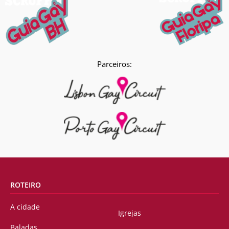
Parceiros:
ROTEIRO
A cidade
Igrejas
Baladas