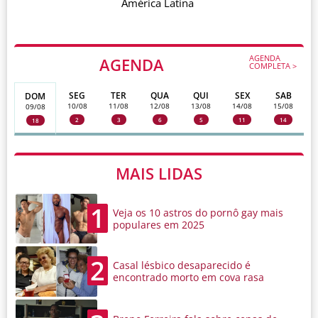
América Latina
AGENDA
AGENDA
COMPLETA >
SEG
TER
QUA
QUI
SEX
SAB
DOM
10/08
11/08
12/08
13/08
14/08
15/08
09/08
2
3
6
5
11
14
18
MAIS LIDAS
1
Veja os 10 astros do pornô gay mais
populares em 2025
2
Casal lésbico desaparecido é
encontrado morto em cova rasa