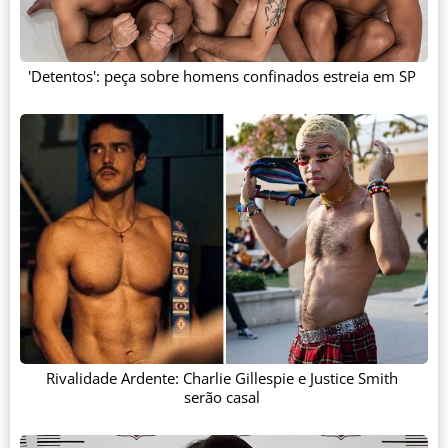
'Detentos': peça sobre homens confinados estreia em SP
Rivalidade Ardente: Charlie Gillespie e Justice Smith
serão casal