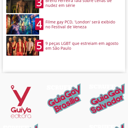
3
Breno Ferreira fala sobre cenas de
nudez em série
4
Filme gay PCD, 'London' será exibido
no Festival de Veneza
5
9 peças LGBT que estreiam em agosto
em São Paulo