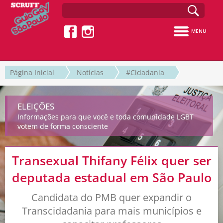
MENU
Página Inicial
Notícias
#Cidadania
ELEIÇÕES
Informações para que você e toda comunidade LGBT
votem de forma consciente
Transexual Thifany Félix quer ser
deputada estadual em São Paulo
Candidata do PMB quer expandir o
Transcidadania para mais municípios e