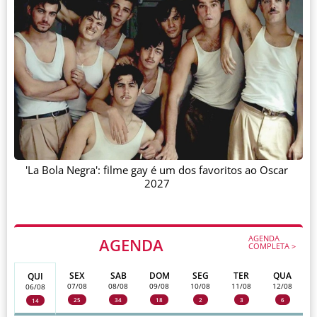
'La Bola Negra': filme gay é um dos favoritos ao Oscar
2027
AGENDA
AGENDA
COMPLETA >
SEX
SAB
DOM
SEG
TER
QUA
QUI
07/08
08/08
09/08
10/08
11/08
12/08
06/08
25
34
18
2
3
6
14