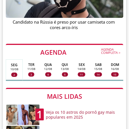
Candidato na Rússia é preso por usar camiseta com
cores arco-íris
AGENDA
AGENDA
COMPLETA >
TER
QUA
QUI
SEX
SAB
DOM
SEG
11/08
12/08
13/08
14/08
15/08
16/08
10/08
3
6
5
11
14
13
2
MAIS LIDAS
1
Veja os 10 astros do pornô gay mais
populares em 2025