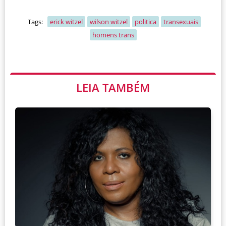
Tags:
erick witzel
wilson witzel
politica
transexuais
homens trans
LEIA TAMBÉM