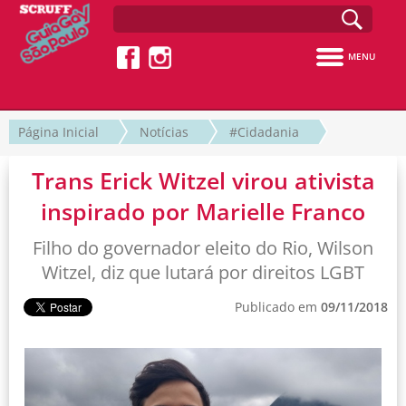
MENU
Página Inicial
Notícias
#Cidadania
Trans Erick Witzel virou ativista
inspirado por Marielle Franco
Filho do governador eleito do Rio, Wilson
Witzel, diz que lutará por direitos LGBT
Publicado em
09/11/2018