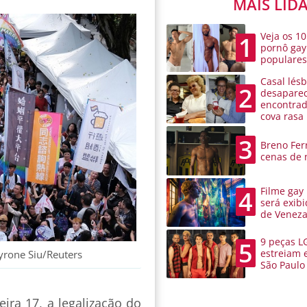
MAIS LID
Veja os 10
1
pornô gay
populare
Casal lésb
2
desaparec
encontra
cova rasa
3
Breno Ferr
cenas de 
Filme gay
4
será exibi
de Venez
9 peças L
5
estreiam 
yrone Siu/Reuters
São Paulo
ira 17, a legalização do