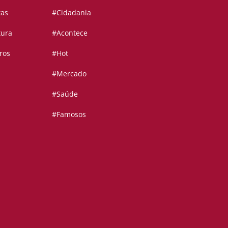
tas
#Cidadania
tura
#Acontece
ros
#Hot
#Mercado
#Saúde
#Famosos