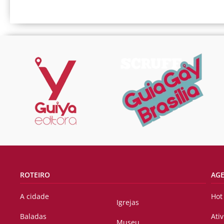
ROTEIRO
AG
A cidade
Hot
Igrejas
Baladas
Ati
Museu