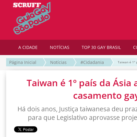
A CIDADE
NOTÍCIAS
TOP 30 GAY BRASIL
C
Página Inicial
Notícias
#Cidadania
Taiwan é 1º 
Taiwan é 1º país da Ásia a
casamento ga
Há dois anos, Justiça taiwanesa deu pra
para que Legislativo aprovasse proj