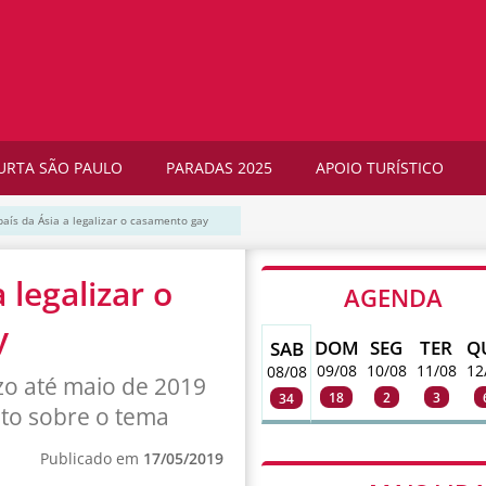
URTA SÃO PAULO
PARADAS 2025
APOIO TURÍSTICO
país da Ásia a legalizar o casamento gay
 legalizar o
AGENDA
y
DOM
SEG
TER
Q
SAB
09/08
10/08
11/08
12
08/08
zo até maio de 2019
18
2
3
34
eto sobre o tema
Publicado em
17/05/2019