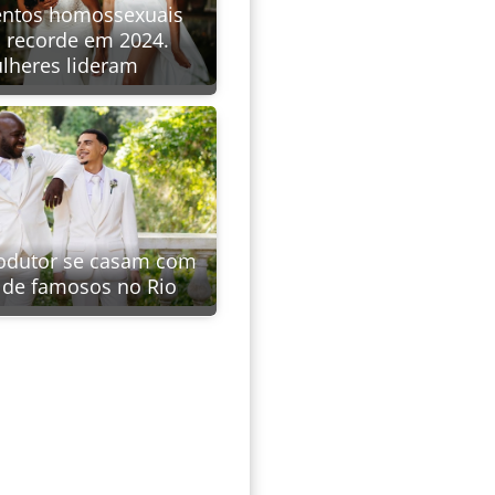
ntos homossexuais
 recorde em 2024.
lheres lideram
rodutor se casam com
a de famosos no Rio