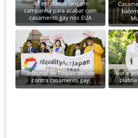
47 entidades lançam
Casame
campanha para acabar com
batem
casamento gay nos EUA
Mu
Ator e p
Tribunal de Tóquio decide
platei
contra casamento gay