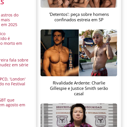
AS
'Detentos': peça sobre homens
 astros do
confinados estreia em SP
 mais
s em 2025
ico
ido é
do morto em
eira fala sobre
nudez em série
 PCD, 'London'
Rivalidade Ardente: Charlie
do no Festival
Gillespie e Justice Smith serão
a
casal
GBT que
em agosto em