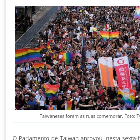
Taiwaneses foram às ruas comemorar. Foto: T
O Parlamento de Taiwan aprovou, nesta sexta-fe