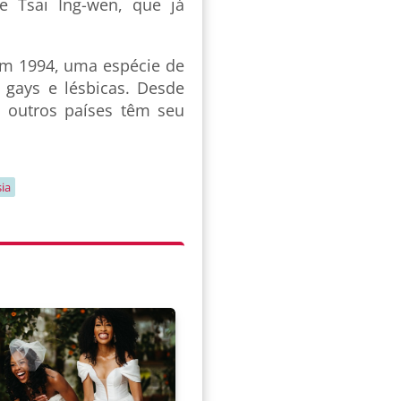
e Tsai Ing-wen, que já
 em 1994, uma espécie de
e gays e lésbicas. Desde
 outros países têm seu
ia