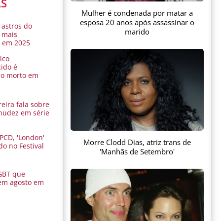
AS
Mulher é condenada por matar a
esposa 20 anos após assassinar o
 astros do
marido
 mais
s em 2025
ico
ido é
do morto em
eira fala sobre
nudez em série
 PCD, 'London'
Morre Clodd Dias, atriz trans de
do no Festival
'Manhãs de Setembro'
a
GBT que
em agosto em