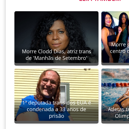
Morre 
centro 
Morre Clodd Dias, atriz trans
de 'Manhãs de Setembro'
1ª deputada trans dos EUA é
condenada a 33 anos de
Atletas 
prisão
Olimp