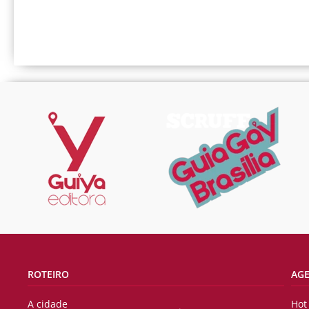
ROTEIRO
AG
A cidade
Hot