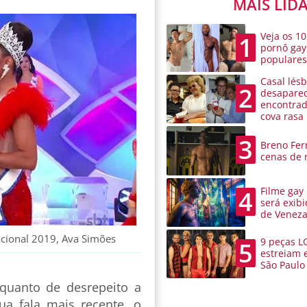
MAIS LID
Veja os 10
1
pornô gay
populare
Casal lésb
2
desaparec
encontra
cova rasa
3
Breno Ferr
cenas de 
Filme gay
4
será exibi
de Venez
nacional 2019, Ava Simões
9 peças L
5
estreiam 
São Paulo
 quanto de desrepeito a
ua fala mais recente, o