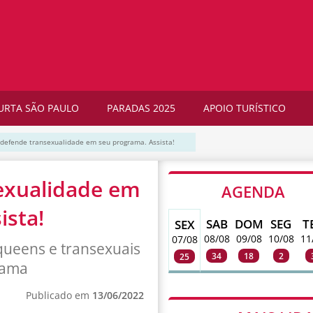
URTA SÃO PAULO
PARADAS 2025
APOIO TURÍSTICO
s defende transexualidade em seu programa. Assista!
sexualidade em
AGENDA
ista!
SAB
DOM
SEG
T
SEX
08/08
09/08
10/08
11
07/08
queens e transexuais
34
18
2
25
rama
Publicado em
13/06/2022