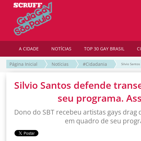
A CIDADE
NOTÍCIAS
TOP 30 GAY BRASIL
C
Página Inicial
Notícias
#Cidadania
Silvio Santo
Silvio Santos defende tran
seu programa. Ass
Dono do SBT recebeu artistas gays drag 
em quadro de seu prog