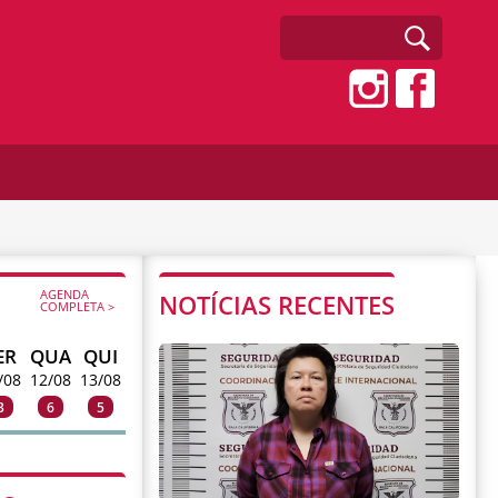
AGENDA
NOTÍCIAS RECENTES
COMPLETA >
ER
QUA
QUI
/08
12/08
13/08
3
6
5