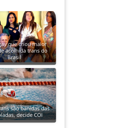
gay que criou maior
de acolhida trans do
Brasil
trans são banidas das
íadas, decide COI