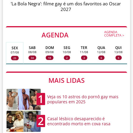
'La Bola Negra': filme gay é um dos favoritos ao Oscar
2027
AGENDA
AGENDA
COMPLETA >
SAB
DOM
SEG
TER
QUA
QUI
SEX
08/08
09/08
10/08
11/08
12/08
13/08
07/08
34
18
2
3
6
5
25
MAIS LIDAS
1
Veja os 10 astros do pornô gay mais
populares em 2025
2
Casal lésbico desaparecido é
encontrado morto em cova rasa