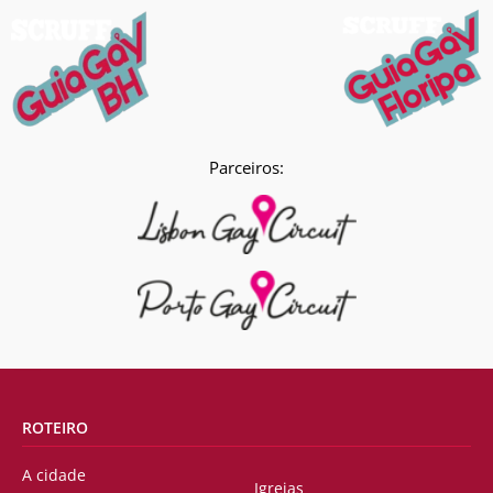
Parceiros:
ROTEIRO
A cidade
Igrejas