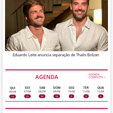
Eduardo Leite anuncia separação de Thalis Bolzan
AGENDA
AGENDA
COMPLETA >
SEX
SAB
DOM
SEG
TER
QUA
QUI
07/08
08/08
09/08
10/08
11/08
12/08
06/08
25
34
18
2
3
6
14