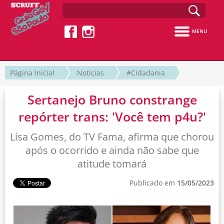
MENU
Página Inicial
Notícias
#Cidadania
Sertanejo Bruno constrange
repórter trans: 'Você tem p4u?'
Lisa Gomes, do TV Fama, afirma que chorou
após o ocorrido e ainda não sabe que
atitude tomará
Publicado em
15/05/2023