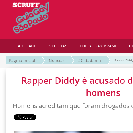
A CIDADE
NOTÍCIAS
TOP 30 GAY BRASIL
C
Página Inicial
Notícias
#Cidadania
Rapper Diddy
Rapper Diddy é acusado d
homens
Homens acreditam que foram drogados