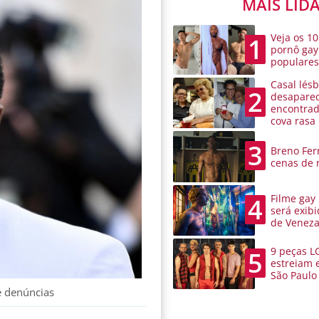
MAIS LID
Veja os 10
1
pornô gay
populare
Casal lésb
2
desaparec
encontra
cova rasa
3
Breno Ferr
cenas de 
Filme gay
4
será exibi
de Venez
9 peças L
5
estreiam 
São Paulo
de denúncias