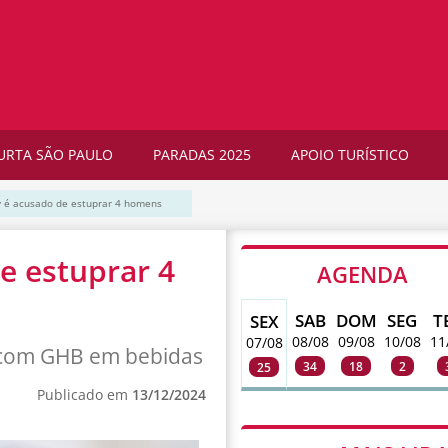
URTA SÃO PAULO
PARADAS 2025
APOIO TURÍSTICO
 é acusado de estuprar 4 homens
e estuprar 4
AGENDA
SAB
DOM
SEG
T
SEX
08/08
09/08
10/08
11
07/08
 com GHB em bebidas
34
18
2
25
Publicado em
13/12/2024