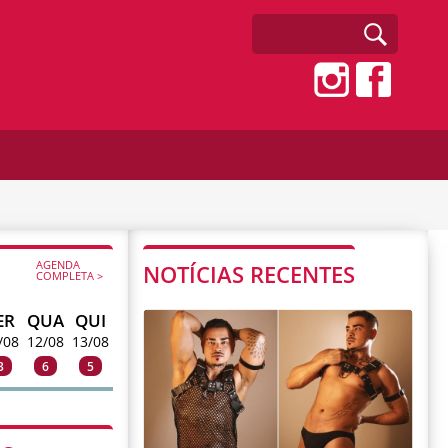
AGENDA
NOTÍCIAS RECENTES
COMPLETA >
ER
QUA
QUI
/08
12/08
13/08
3
6
5