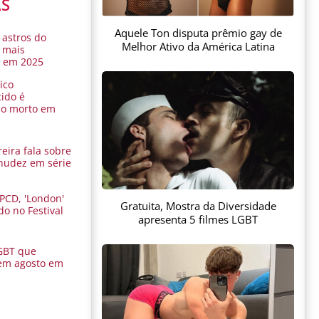
AS
Aquele Ton disputa prêmio gay de
 astros do
Melhor Ativo da América Latina
 mais
s em 2025
ico
ido é
do morto em
eira fala sobre
nudez em série
 PCD, 'London'
Gratuita, Mostra da Diversidade
do no Festival
apresenta 5 filmes LGBT
a
GBT que
em agosto em