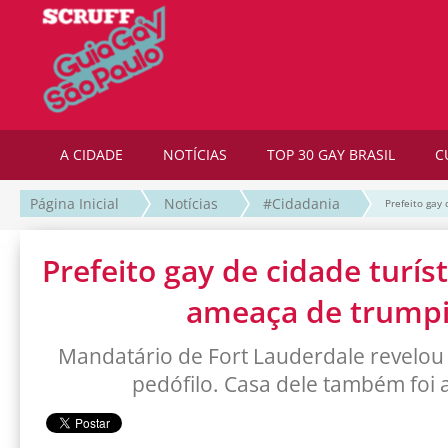
A CIDADE
NOTÍCIAS
TOP 30 GAY BRASIL
C
Página Inicial
Notícias
#Cidadania
Prefeito gay
Prefeito gay de cidade turís
ameaça de trumpi
Mandatário de Fort Lauderdale revelou 
pedófilo. Casa dele também foi 