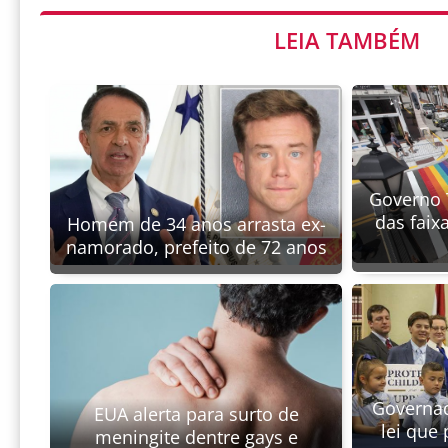
LEIA TAMBÉM
Governo 
das faix
Homem de 34 anos arrasta ex-
namorado, prefeito de 72 anos
Governad
EUA alerta para surto de
lei que 
meningite dentre gays e