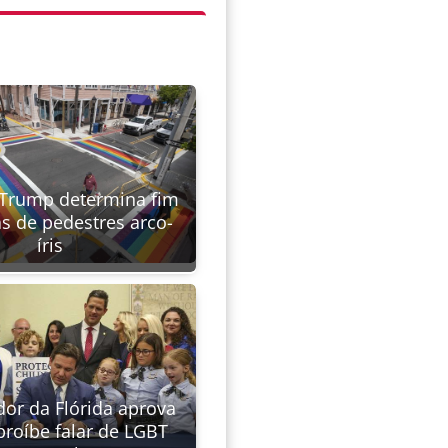
Trump determina fim
as de pedestres arco-
íris
or da Flórida aprova
proíbe falar de LGBT