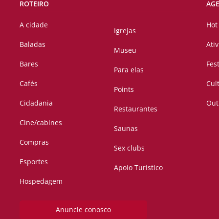
ROTEIRO
AG
A cidade
Hot
Igrejas
Baladas
Ati
Museu
Bares
Fes
Para elas
Cafés
Cul
Points
Cidadania
Out
Restaurantes
Cine/cabines
Saunas
Compras
Sex clubs
Esportes
Apoio Turístico
Hospedagem
Anuncie conosco