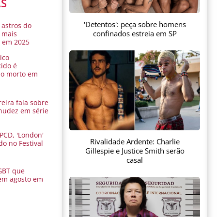
AS
'Detentos': peça sobre homens
 astros do
confinados estreia em SP
 mais
s em 2025
ico
ido é
do morto em
eira fala sobre
nudez em série
 PCD, 'London'
Rivalidade Ardente: Charlie
do no Festival
Gillespie e Justice Smith serão
a
casal
GBT que
em agosto em