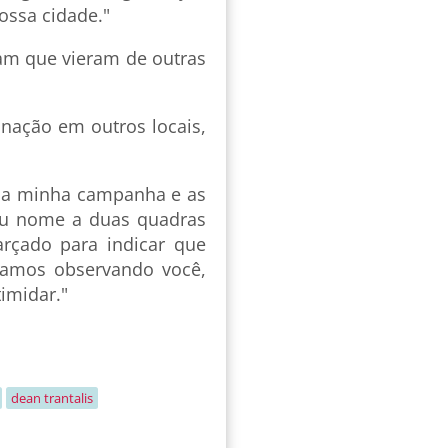
ossa cidade."
ram que vieram de outras
inação em outros locais,
 da minha campanha e as
eu nome a duas quadras
rçado para indicar que
stamos observando você,
imidar."
.
dean trantalis