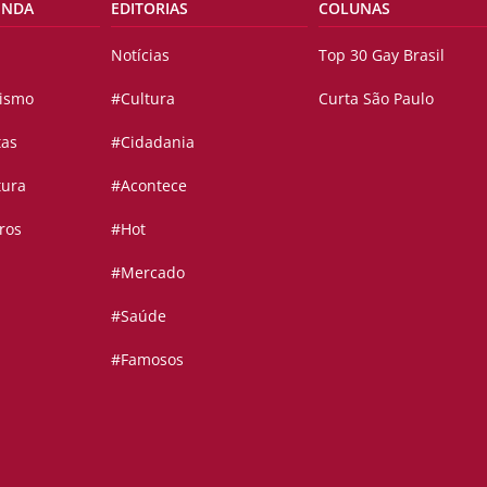
ENDA
EDITORIAS
COLUNAS
Notícias
Top 30 Gay Brasil
vismo
#Cultura
Curta São Paulo
tas
#Cidadania
tura
#Acontece
ros
#Hot
#Mercado
#Saúde
#Famosos