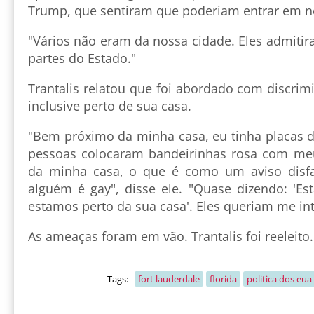
Trump, que sentiram que poderiam entrar em n
"Vários não eram da nossa cidade. Eles admiti
partes do Estado."
Trantalis relatou que foi abordado com discrim
inclusive perto de sua casa.
"Bem próximo da minha casa, eu tinha placas
pessoas colocaram bandeirinhas rosa com m
da minha casa, o que é como um aviso disfa
alguém é gay", disse ele. "Quase dizendo: 'E
estamos perto da sua casa'. Eles queriam me int
As ameaças foram em vão. Trantalis foi reeleito
Tags:
fort lauderdale
florida
politica dos eua