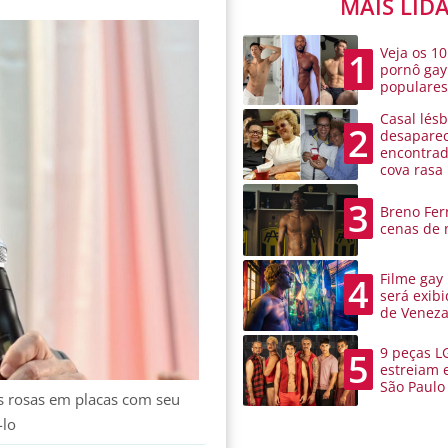
MAIS LID
Veja os 10
1
pornô gay
populare
Casal lésb
2
desaparec
encontra
cova rasa
3
Breno Ferr
cenas de 
Filme gay
4
será exibi
de Venez
9 peças L
5
estreiam 
São Paulo
s rosas em placas com seu
-lo