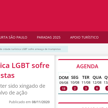
URTA SÃO PAULO
PARADAS 2025
APOIO TURÍSTICO
 de cidade turística LGBT sofre ameaça de trumpistas
tica LGBT sofre
AGENDA
stas
SEG
TER
QUA
Q
DOM
10/08
11/08
12/08
13
09/08
ter sido xingado de
2
3
6
18
alvo de ação
Publicado em
08/11/2020