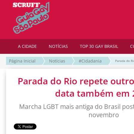
A CIDADE
NOTÍCIAS
TOP 30 GAY BRASIL
C
Página Inicial
Notícias
#Cidadania
Parada do Ri
Parada do Rio repete outro
data também em 
Marcha LGBT mais antiga do Brasil pos
novembro