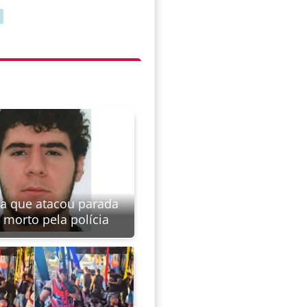
ta que atacou parada
 morto pela polícia