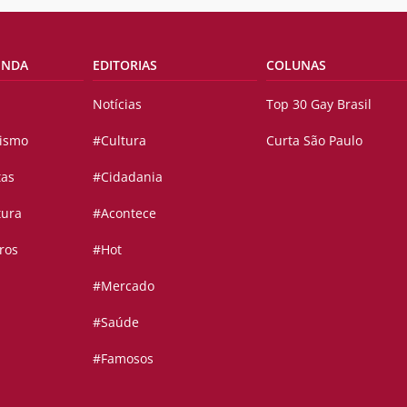
ENDA
EDITORIAS
COLUNAS
Notícias
Top 30 Gay Brasil
vismo
#Cultura
Curta São Paulo
tas
#Cidadania
tura
#Acontece
ros
#Hot
#Mercado
#Saúde
#Famosos