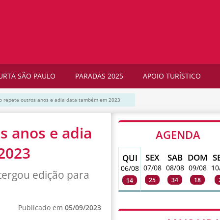
URTA SÃO PAULO
PARADAS 2025
APOIO TURÍSTICO
o repete outros anos e adia data também em 2023
s anos e adia
AGENDA
2023
SEX
SAB
DOM
S
QUI
07/08
08/08
09/08
10
06/08
tergou edição para
25
34
18
14
Publicado em
05/09/2023