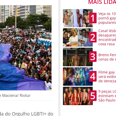
MAIS LID
Veja os 10
1
pornô gay
populare
Casal lésb
2
desaparec
encontra
cova rasa
3
Breno Ferr
cenas de 
Filme gay
4
será exibi
de Venez
9 peças L
5
 Macieira/ Riotur
estreiam 
São Paulo
ada do Orgulho LGBTI+ do