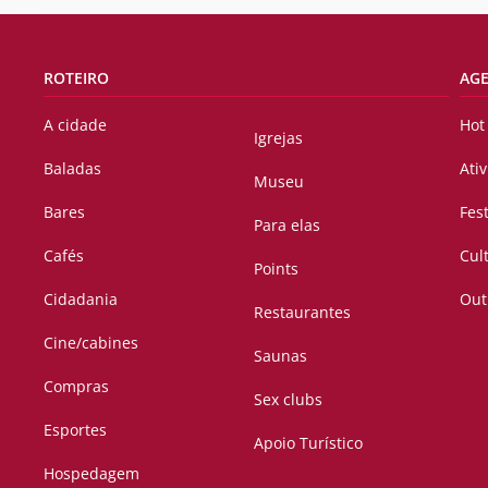
ROTEIRO
AG
A cidade
Hot
Igrejas
Baladas
Ati
Museu
Bares
Fes
Para elas
Cafés
Cul
Points
Cidadania
Out
Restaurantes
Cine/cabines
Saunas
Compras
Sex clubs
Esportes
Apoio Turístico
Hospedagem