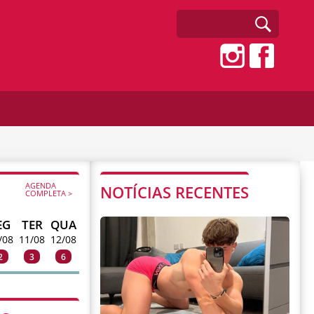
AGENDA
NOTÍCIAS RECENTES
COMPLETA >
EG
TER
QUA
/08
11/08
12/08
2
3
6