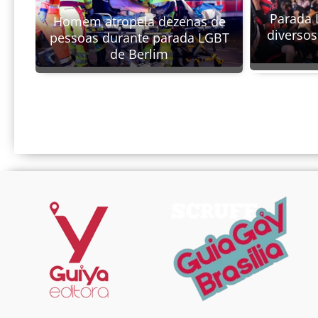
Parada 
Homem atropela dezenas de
diverso
pessoas durante parada LGBT
de Berlim