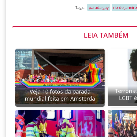
Tags:
parada gay
rio de janeiro
LEIA TAMBÉM
Terroris
Veja 10 fotos da parada
LGBT é
mundial feita em Amsterdã