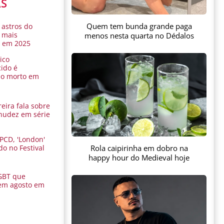
AS
Quem tem bunda grande paga
 astros do
 mais
menos nesta quarta no Dédalos
s em 2025
ico
ido é
do morto em
eira fala sobre
nudez em série
 PCD, 'London'
Rola caipirinha em dobro na
do no Festival
a
happy hour do Medieval hoje
GBT que
em agosto em