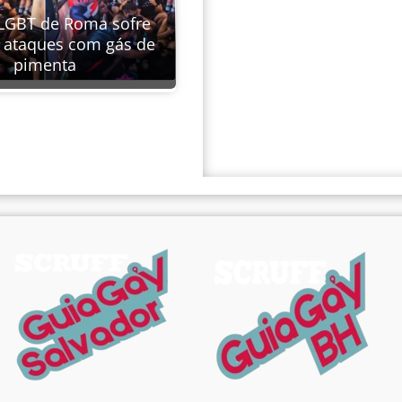
LGBT de Roma sofre
s ataques com gás de
pimenta