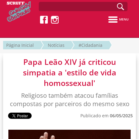
MENU
Página Inicial
Notícias
#Cidadania
Papa Leão XIV já criticou
simpatia a 'estilo de vida
homossexual'
Religioso também atacou famílias
compostas por parceiros do mesmo sexo
Publicado em
06/05/2025