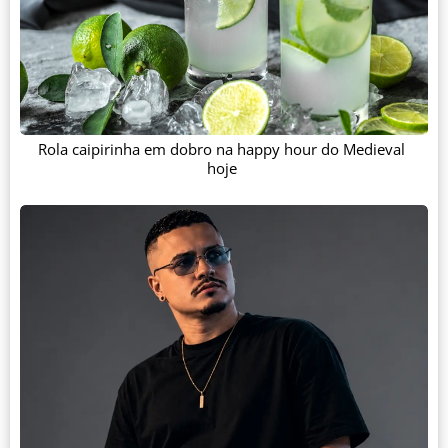
Rola caipirinha em dobro na happy hour do Medieval
hoje