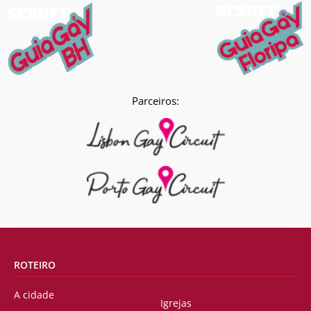
Parceiros:
ROTEIRO
A cidade
Igrejas