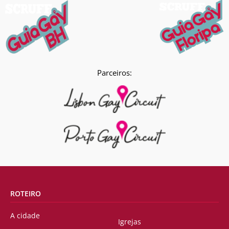
Parceiros:
ROTEIRO
A cidade
Igrejas