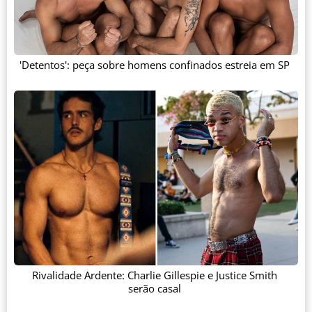
'Detentos': peça sobre homens confinados estreia em SP
Rivalidade Ardente: Charlie Gillespie e Justice Smith
serão casal