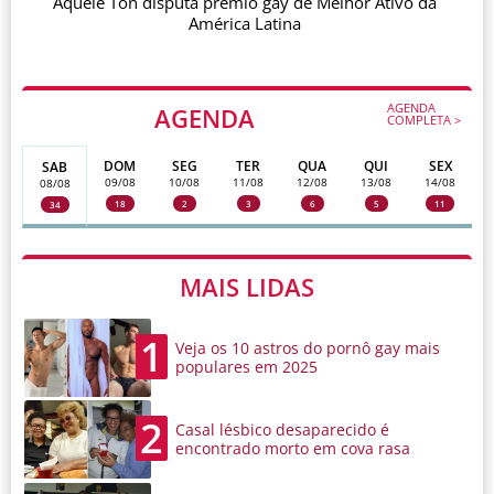
Aquele Ton disputa prêmio gay de Melhor Ativo da
América Latina
AGENDA
AGENDA
COMPLETA >
DOM
SEG
TER
QUA
QUI
SEX
SAB
09/08
10/08
11/08
12/08
13/08
14/08
08/08
18
2
3
6
5
11
34
MAIS LIDAS
1
Veja os 10 astros do pornô gay mais
populares em 2025
2
Casal lésbico desaparecido é
encontrado morto em cova rasa