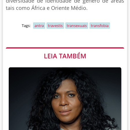
diversidade de identidade de gênero de áreas
tais como África e Oriente Médio.
Tags:
antra
travestis
transexuais
transfobia
LEIA TAMBÉM