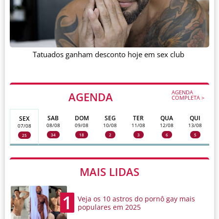
Tatuados ganham desconto hoje em sex club
AGENDA
AGENDA
COMPLETA >
SAB
DOM
SEG
TER
QUA
QUI
SEX
08/08
09/08
10/08
11/08
12/08
13/08
07/08
34
18
2
3
6
5
25
MAIS LIDAS
1
Veja os 10 astros do pornô gay mais
populares em 2025