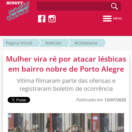
MENU
Página Inicial
Notícias
#Cidadania
Mulher vira ré por atacar lésbicas
em bairro nobre de Porto Alegre
Vítima filmaram parte das ofensas e
registraram boletim de ocorrência
Publicado em
12/07/2025