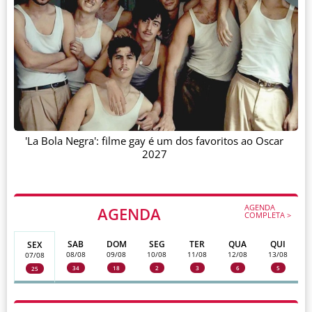
'La Bola Negra': filme gay é um dos favoritos ao Oscar
2027
AGENDA
AGENDA
COMPLETA >
SAB
DOM
SEG
TER
QUA
QUI
SEX
08/08
09/08
10/08
11/08
12/08
13/08
07/08
34
18
2
3
6
5
25