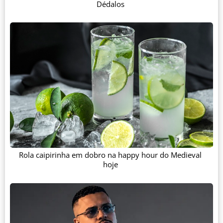
Dédalos
Rola caipirinha em dobro na happy hour do Medieval
hoje