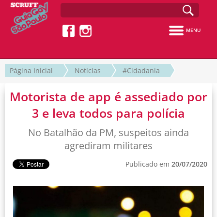
MENU
Página Inicial
Notícias
#Cidadania
Motorista de app é assediado por
3 e leva todos para polícia
No Batalhão da PM, suspeitos ainda
agrediram militares
Publicado em
20/07/2020