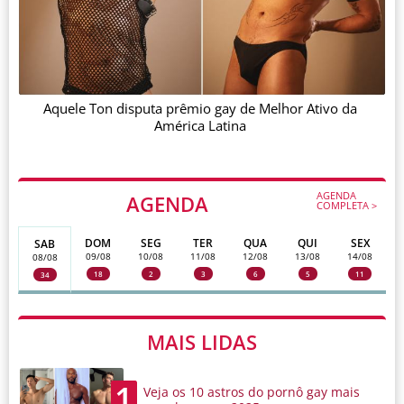
Aquele Ton disputa prêmio gay de Melhor Ativo da
América Latina
AGENDA
AGENDA
COMPLETA >
DOM
SEG
TER
QUA
QUI
SEX
SAB
09/08
10/08
11/08
12/08
13/08
14/08
08/08
18
2
3
6
5
11
34
MAIS LIDAS
1
Veja os 10 astros do pornô gay mais