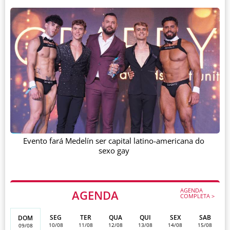
Evento fará Medelín ser capital latino-americana do
sexo gay
AGENDA
AGENDA
COMPLETA >
SEG
TER
QUA
QUI
SEX
SAB
DOM
10/08
11/08
12/08
13/08
14/08
15/08
09/08