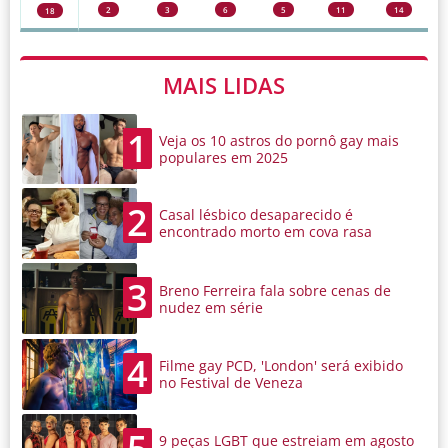
2
3
6
5
11
14
18
MAIS LIDAS
1
Veja os 10 astros do pornô gay mais
populares em 2025
2
Casal lésbico desaparecido é
encontrado morto em cova rasa
3
Breno Ferreira fala sobre cenas de
nudez em série
4
Filme gay PCD, 'London' será exibido
no Festival de Veneza
9 peças LGBT que estreiam em agosto