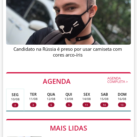
Candidato na Rússia é preso por usar camiseta com
cores arco-íris
AGENDA
AGENDA
COMPLETA >
TER
QUA
QUI
SEX
SAB
DOM
SEG
11/08
12/08
13/08
14/08
15/08
16/08
10/08
3
6
5
11
14
13
2
MAIS LIDAS