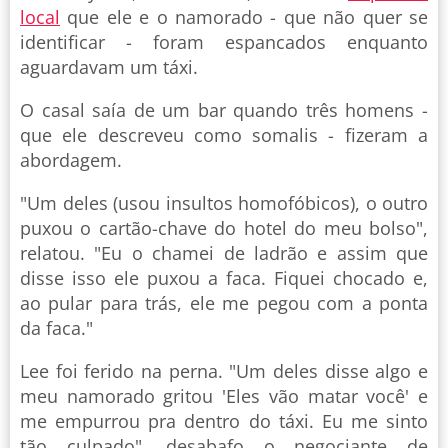
local
que ele e o namorado - que não quer se
identificar - foram espancados enquanto
aguardavam um táxi.
O casal saía de um bar quando três homens -
que ele descreveu como somalis - fizeram a
abordagem.
"Um deles (usou insultos homofóbicos), o outro
puxou o cartão-chave do hotel do meu bolso",
relatou. "Eu o chamei de ladrão e assim que
disse isso ele puxou a faca. Fiquei chocado e,
ao pular para trás, ele me pegou com a ponta
da faca."
Lee foi ferido na perna. "Um deles disse algo e
meu namorado gritou 'Eles vão matar você' e
me empurrou pra dentro do táxi. Eu me sinto
tão culpado", desabafo o negociante de