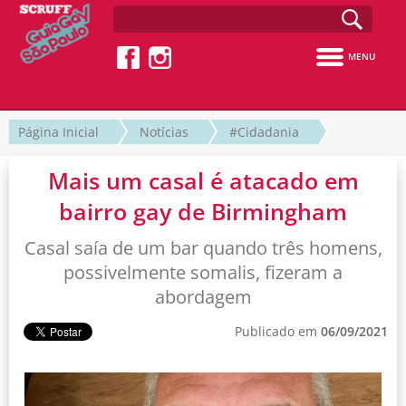
MENU
Página Inicial
Notícias
#Cidadania
Mais um casal é atacado em
bairro gay de Birmingham
Casal saía de um bar quando três homens,
possivelmente somalis, fizeram a
abordagem
Publicado em
06/09/2021