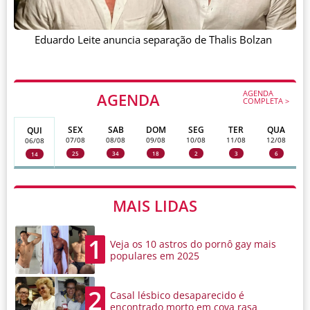
Eduardo Leite anuncia separação de Thalis Bolzan
AGENDA
AGENDA
COMPLETA >
SEX
SAB
DOM
SEG
TER
QUA
QUI
07/08
08/08
09/08
10/08
11/08
12/08
06/08
25
34
18
2
3
6
14
MAIS LIDAS
1
Veja os 10 astros do pornô gay mais
populares em 2025
2
Casal lésbico desaparecido é
encontrado morto em cova rasa