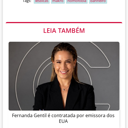
Tags:
lesbicas
makro
homofobia
banheiro
LEIA TAMBÉM
Fernanda Gentil é contratada por emissora dos
EUA