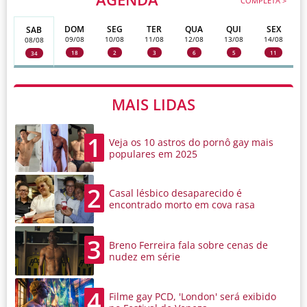
COMPLETA >
DOM
SEG
TER
QUA
QUI
SEX
SAB
09/08
10/08
11/08
12/08
13/08
14/08
08/08
18
2
3
6
5
11
34
MAIS LIDAS
1
Veja os 10 astros do pornô gay mais
populares em 2025
2
Casal lésbico desaparecido é
encontrado morto em cova rasa
3
Breno Ferreira fala sobre cenas de
nudez em série
4
Filme gay PCD, 'London' será exibido