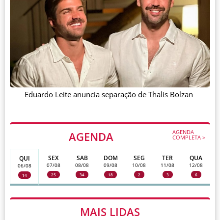
Eduardo Leite anuncia separação de Thalis Bolzan
AGENDA
AGENDA
COMPLETA >
SEX
SAB
DOM
SEG
TER
QUA
QUI
07/08
08/08
09/08
10/08
11/08
12/08
06/08
25
34
18
2
3
6
14
MAIS LIDAS